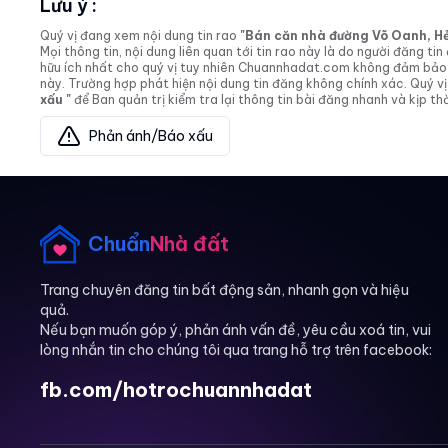
Lưu ý :
Quý vị đang xem nội dung tin rao
"Bán căn nhà đường Võ Oanh, Hẻm 
Mọi thông tin, nội dung liên quan tới tin rao này là do người đăng 
hữu ích nhất cho quý vị tuy nhiên Chuannhadat.com không đảm bảo và
này. Trường hợp phát hiện nội dung tin đăng không chính xác. Quý
xấu "
để Ban quản trị kiểm tra lại thông tin bài đăng nhanh và kịp thờ
Phản ánh/Báo xấu
Chuẩn
Nhà đất
Trang chuyên đăng tin bất động sản, nhanh gọn và hiệu
quả.
Nếu bạn muốn góp ý, phản ánh vấn đề, yêu cầu xoá tin, vui
lòng nhắn tin cho chúng tôi qua trang hỗ trợ trên facebook:
fb.com/hotrochuannhadat