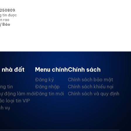
in 250809
.
g tin được
in rao
 / Báo
 nhà đất
Menu chính
Chính sách
Đăng ký
Chính sách bảo mật
ng tin
Đăng nhập
Chính sách khiếu nại
tự động làm mới
Đăng tin mới
Chính sách và quy định
ác loại tin VIP
ch vụ