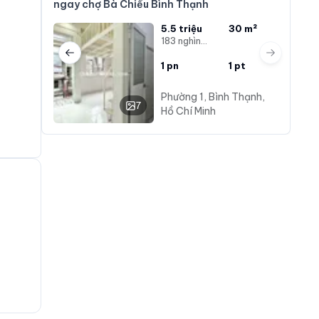
ngay chợ Bà Chiểu Bình Thạnh
5.5 triệu
30 m²
183 nghìn/m²
Previous slide
Next slide
1
pn
1
pt
Phường 1, Bình Thạnh,
7
Hồ Chí Minh