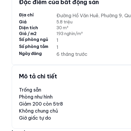
Đặc điểm của bất động sản
Địa chỉ
Đường Hồ Văn Huê, Phường 9, Qu
Giá
5.8 triệu
Diện tích
30 m²
Giá / m2
193 nghìn/m²
Số phòng ngủ
1
Số phòng tắm
1
Ngày đăng
6 tháng trước
Mô tả chi tiết
Trống sẵn
Phòng như hình
Giảm 200 còn 5tr8
Không chung chủ
Giờ giấc tự do