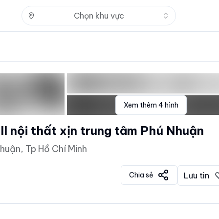
Nhấn để mở
Chọn khu vực
Xem thêm
4
hình
l nội thất xịn trung tâm Phú Nhuận
huận, Tp Hồ Chí Minh
Chia sẻ
Lưu tin