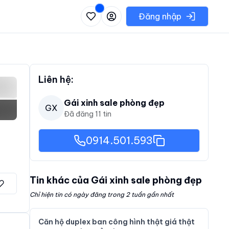
 danh sách các khu vực có thể chọn
Đăng nhập
Liên hệ:
Gái xinh sale phòng đẹp
GX
Đã đăng
11
tin
0914.501.593
Tin khác của
Gái xinh sale phòng đẹp
Chỉ hiện tin có ngày đăng trong 2 tuần gần nhất
Căn hộ duplex ban công hình thật giá thật