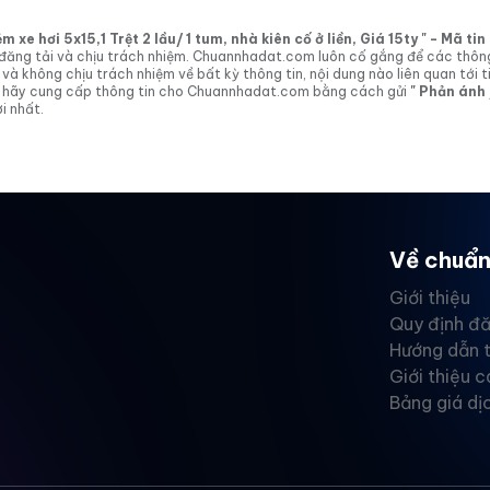
xe hơi 5x15,1 Trệt 2 lầu/ 1 tum, nhà kiên cố ở liền, Giá 15ty " - Mã t
tin đăng tải và chịu trách nhiệm. Chuannhadat.com luôn cố gắng để các thôn
 không chịu trách nhiệm về bất kỳ thông tin, nội dung nào liên quan tới t
 vị hãy cung cấp thông tin cho Chuannhadat.com bằng cách gửi
" Phản ánh
i nhất.
Về chuẩn
Giới thiệu
Quy định đă
Hướng dẫn 
Giới thiệu c
Bảng giá dị