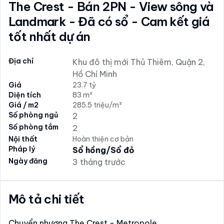
The Crest - Bán 2PN - View sông và
Landmark - Đã có sổ - Cam kết giá
tốt nhất dự án
Địa chỉ
Khu đô thị mới Thủ Thiêm, Quận 2,
Hồ Chí Minh
Giá
23.7 tỷ
Diện tích
83 m²
Giá / m2
285.5 triệu/m²
Số phòng ngủ
2
Số phòng tắm
2
Nội thất
Hoàn thiện cơ bản
Pháp lý
Sổ hồng/Sổ đỏ
Ngày đăng
3 tháng trước
Mô tả chi tiết
Chuyển nhượng The Crest - Metropole.