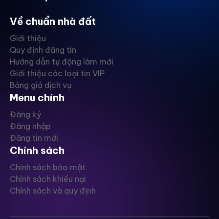
Về chuẩn nhà đất
Giới thiệu
Quy định đăng tin
Hướng dẫn tự động làm mới
Giới thiệu các loại tin VIP
Bảng giá dịch vụ
Menu chính
Đăng ký
Đăng nhập
Đăng tin mới
Chính sách
Chính sách bảo mật
Chính sách khiếu nại
Chính sách và quy định