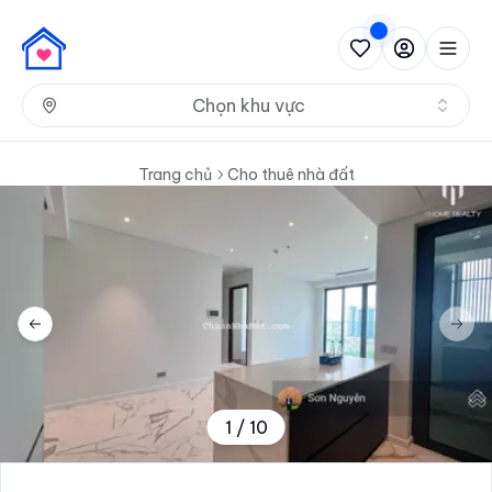
Nh
Chọn khu vực
Trang chủ
Cho thuê nhà đất
Previous slide
Next 
1
/
10