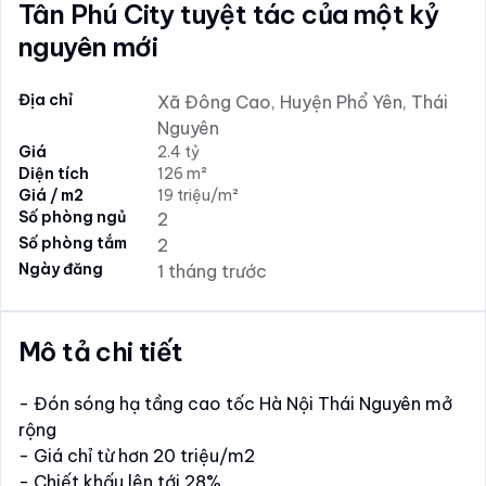
Tân Phú City tuyệt tác của một kỷ
nguyên mới
Địa chỉ
Xã Đông Cao, Huyện Phổ Yên, Thái
Nguyên
Giá
2.4 tỷ
Diện tích
126 m²
Giá / m2
19 triệu/m²
Số phòng ngủ
2
Số phòng tắm
2
Ngày đăng
1 tháng trước
Mô tả chi tiết
- Đón sóng hạ tầng cao tốc Hà Nội Thái Nguyên mở
rộng
- Giá chỉ từ hơn 20 triệu/m2
- Chiết khấu lên tới 28%