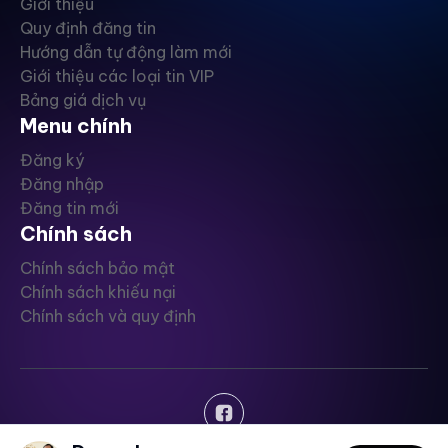
Giới thiệu
Quy định đăng tin
Hướng dẫn tự động làm mới
Giới thiệu các loại tin VIP
Bảng giá dịch vụ
Menu chính
Đăng ký
Đăng nhập
Đăng tin mới
Chính sách
Chính sách bảo mật
Chính sách khiếu nại
Chính sách và quy định
Copyright © ChuanNhaDat - 2024, All rights