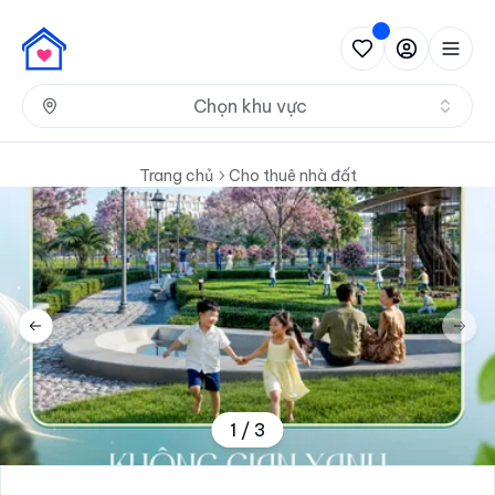
Nh
Chọn khu vực
Trang chủ
Cho thuê nhà đất
Previous slide
Next 
1
/
3