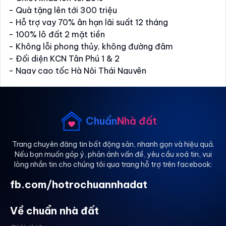
- Quà tặng lên tới 300 triệu
- Hỗ trợ vay 70% ân hạn lãi suất 12 tháng
- 100% lô đất 2 mặt tiền
- Không lỗi phong thủy, không đường đâm
- Đối diện KCN Tân Phú 1 & 2
- Ngay cao tốc Hà Nội Thái Nguyên
- Cạnh trạm dừng nghỉ Hải Đăng, gần cầu Đa Phúc
- Đón đầu làn sóng công nghiệp sở hữu quỹ đất giá
còn rất sớm.
- Diện tích đa dạng từ 88-126m
Chuẩn
Nhà đất
- Giá giai đoạn 1 từ chủ đầu tư
- Không gian sống xanh, tiện ích đồng bộ
Trang chuyên đăng tin bất động sản, nhanh gọn và hiệu quả.
Nếu bạn muốn góp ý, phản ánh vấn đề, yêu cầu xoá tin, vui
- Vị trí chiến lược, kết nối liên vùng
lòng nhắn tin cho chúng tôi qua trang hỗ trợ trên facebook:
- Tiềm năng tăng giá cùng hạ tầng và sự phát triển
của Phổ Yên
fb.com/hotrochuannhadat
- Sản phẩm sở hữu lâu dài, giá trị bền vững theo thời
gian
Về chuẩn nhà đất
- LH: 0832134143