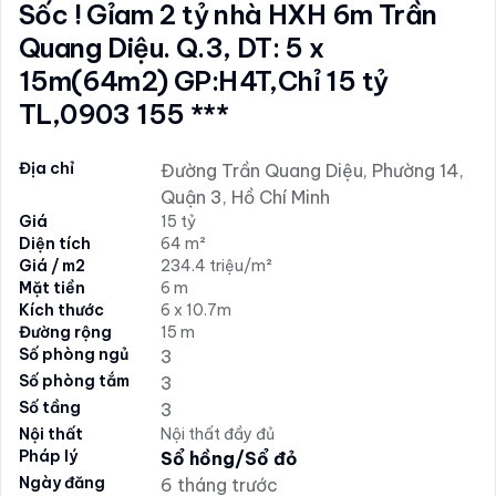
Sốc ! Gỉam 2 tỷ nhà HXH 6m Trần
Quang Diệu. Q.3, DT: 5 x
15m(64m2) GP:H4T,Chỉ 15 tỷ
TL,0903 155 ***
Địa chỉ
Đường Trần Quang Diệu, Phường 14,
Quận 3, Hồ Chí Minh
Giá
15 tỷ
Diện tích
64 m²
Giá / m2
234.4 triệu/m²
Mặt tiền
6 m
Kích thước
6 x 10.7m
Đường rộng
15 m
Số phòng ngủ
3
Số phòng tắm
3
Số tầng
3
Nội thất
Nội thất đầy đủ
Pháp lý
Sổ hồng/Sổ đỏ
Ngày đăng
6 tháng trước