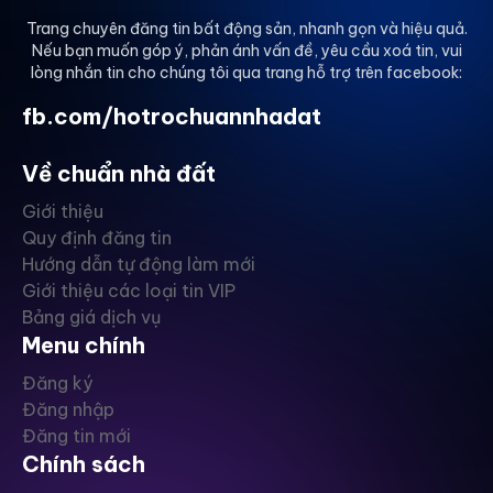
cấp.
Trang chuyên đăng tin bất động sản, nhanh gọn và hiệu quả.
Nếu bạn muốn góp ý, phản ánh vấn đề, yêu cầu xoá tin, vui
- Khu trung tâm Quận 3.
lòng nhắn tin cho chúng tôi qua trang hỗ trợ trên facebook:
Gía chỉ 15 tỷ TL
fb.com/hotrochuannhadat
Gọi ngay: Mỹ Nguyệt Land (Chuyên gia BĐS nhà phố
Về chuẩn nhà đất
trung tâm).
Xin cảm ơn!
Giới thiệu
Quy định đăng tin
Hướng dẫn tự động làm mới
Giới thiệu các loại tin VIP
Bảng giá dịch vụ
Menu chính
Đăng ký
Đăng nhập
Đăng tin mới
Chính sách