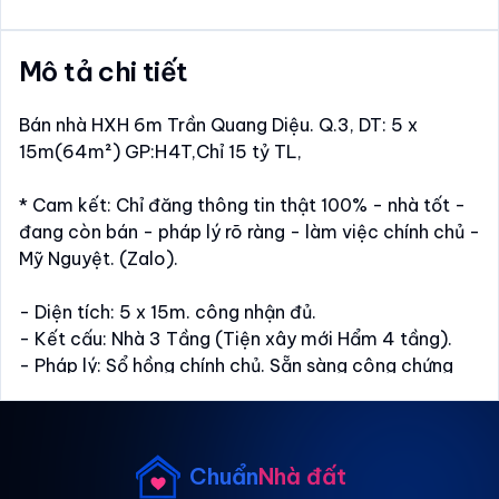
Mô tả chi tiết
Bán nhà HXH 6m Trần Quang Diệu. Q.3, DT: 5 x
15m(64m²) GP:H4T,Chỉ 15 tỷ TL,
* Cam kết: Chỉ đăng thông tin thật 100% - nhà tốt -
đang còn bán - pháp lý rõ ràng - làm việc chính chủ -
Mỹ Nguyệt. (Zalo).
- Diện tích: 5 x 15m. công nhận đủ.
- Kết cấu: Nhà 3 Tầng (Tiện xây mới Hẩm 4 tầng).
- Pháp lý: Sổ hồng chính chủ. Sẵn sàng công chứng
ngay.
* Vị trí: Khu vực tập trung nhiều dịch vụ tiện ích, ngân
hàng, trường học, chợ, bệnh viện và các dịch vụ cao
Chuẩn
Nhà đất