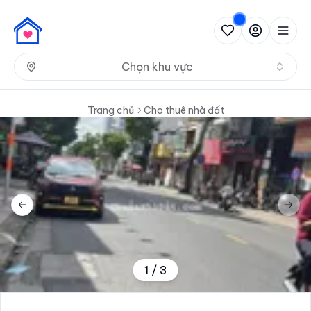
Nh
Chọn khu vực
Trang chủ
Cho thuê nhà đất
Previous slide
Next 
1
/
3