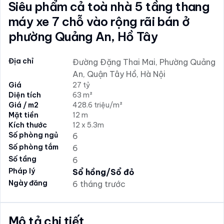
Siêu phẩm cả toà nhà 5 tầng thang
máy xe 7 chỗ vào rộng rãi bán ở
phường Quảng An, Hồ Tây
Địa chỉ
Đường Đặng Thai Mai, Phường Quảng
An, Quận Tây Hồ, Hà Nội
Giá
27 tỷ
Diện tích
63 m²
Giá / m2
428.6 triệu/m²
Mặt tiền
12 m
Kích thước
12 x 5.3m
Số phòng ngủ
6
Số phòng tắm
6
Số tầng
6
Pháp lý
Sổ hồng/Sổ đỏ
Ngày đăng
6 tháng trước
Mô tả chi tiết