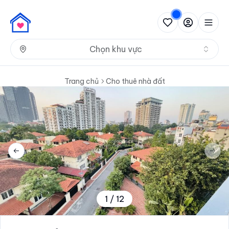
Nh
Chọn khu vực
Trang chủ
Cho thuê nhà đất
Previous slide
Next 
1
/
12