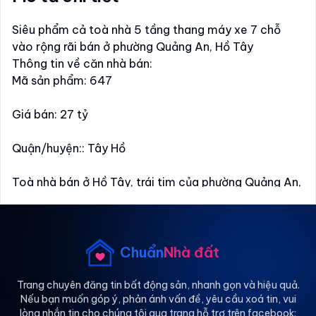
Siêu phẩm cả toà nhà 5 tầng thang máy xe 7 chỗ
vào rộng rãi bán ở phường Quảng An, Hồ Tây
Thông tin về căn nhà bán:
Mã sản phẩm: 647
Giá bán: 27 tỷ
Quận/huyện:: Tây Hồ
Toà nhà bán ở Hồ Tây, trái tim của phường Quảng An,
Tây Hồ. Toà nhà 5 tầng thang máy, lô góc, sân
thượng view toàn cảnh, tầm nhìn xa thoáng đạt, toà
nhà gồm 5 apartment cho Tây Thuê kín khách, doanh
thu loanh quanh 70-80tr/tháng, xe hơi đỗ trước cửa
Chuẩn
Nhà đất
nhà, mặt tiền đáng mơ ước 13m nở hậu, tạo lên toà
nhà uy nghi, vuông đẹp. Diện tích sổ 63,2m² tầng 1, từ
Trang chuyên đăng tin bất động sản, nhanh gọn và hiệu quả.
Nếu bạn muốn góp ý, phản ánh vấn đề, yêu cầu xoá tin, vui
tầng 2-5 diện tích 80m², sổ đỏ chính chủ, khu không
lòng nhắn tin cho chúng tôi qua trang hỗ trợ trên facebook: