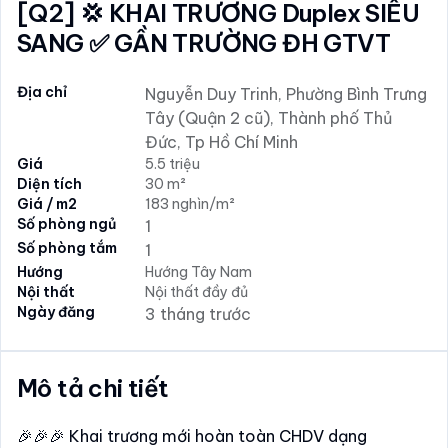
[Q2] 💢 KHAI TRƯƠNG Duplex SIÊU
SANG ✅ GẦN TRƯỜNG ĐH GTVT
Địa chỉ
Nguyễn Duy Trinh, Phường Bình Trưng
Tây (Quận 2 cũ), Thành phố Thủ
Đức, Tp Hồ Chí Minh
Giá
5.5 triệu
Diện tích
30 m²
Giá / m2
183 nghìn/m²
Số phòng ngủ
1
Số phòng tắm
1
Hướng
Hướng Tây Nam
Nội thất
Nội thất đầy đủ
Ngày đăng
3 tháng trước
Mô tả chi tiết
🎉🎉🎉 Khai trương mới hoàn toàn CHDV dạng