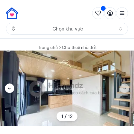
Nh
Chọn khu vực
Trang chủ
Cho thuê nhà đất
Previous slide
Next 
1
/
12