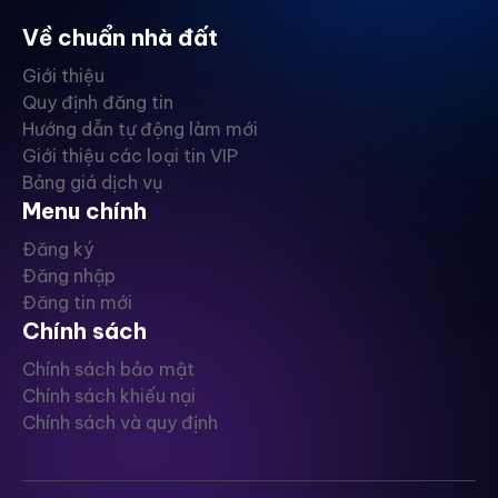
Về chuẩn nhà đất
Giới thiệu
Quy định đăng tin
Hướng dẫn tự động làm mới
Giới thiệu các loại tin VIP
Bảng giá dịch vụ
Menu chính
Đăng ký
Đăng nhập
Đăng tin mới
Chính sách
Chính sách bảo mật
Chính sách khiếu nại
Chính sách và quy định