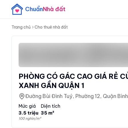
Chuẩn
Nhà đất
Trang chủ
Cho thuê nhà đất
PHÒNG CÓ GÁC CAO GIÁ RẺ C
XANH GẦN QUẬN 1
Đường Bùi Đình Tuý, Phường 12, Quận Bình
Mức giá
Diện tích
3.5 triệu
35 m²
100 nghìn/m²