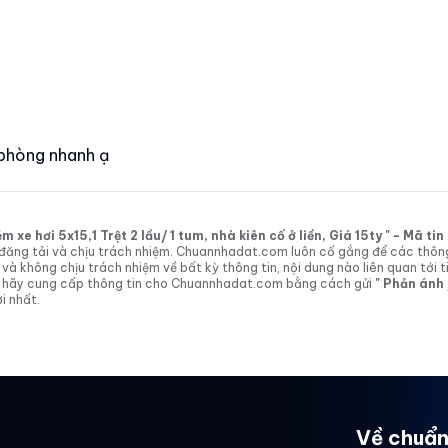
phòng nhanh ạ
xe hơi 5x15,1 Trệt 2 lầu/ 1 tum, nhà kiên cố ở liền, Giá 15ty " - Mã t
tin đăng tải và chịu trách nhiệm. Chuannhadat.com luôn cố gắng để các thôn
 không chịu trách nhiệm về bất kỳ thông tin, nội dung nào liên quan tới t
 vị hãy cung cấp thông tin cho Chuannhadat.com bằng cách gửi
" Phản ánh
i nhất.
Về chuẩn