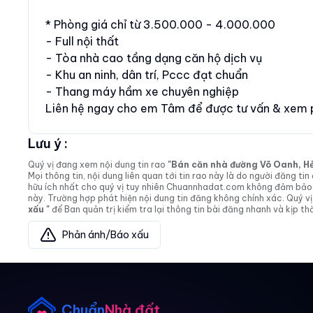
* Phòng giá chỉ từ 3.500.000 - 4.000.000
- Full nội thất
- Tòa nhà cao tầng dạng căn hộ dịch vụ
- Khu an ninh, dân trí, Pccc đạt chuẩn
- Thang máy hầm xe chuyên nghiệp
Liên hệ ngay cho em Tâm để được tư vấn & xem 
Lưu ý :
Quý vị đang xem nội dung tin rao
"Bán căn nhà đường Võ Oanh, Hẻm 
Mọi thông tin, nội dung liên quan tới tin rao này là do người đăng 
hữu ích nhất cho quý vị tuy nhiên Chuannhadat.com không đảm bảo và
này. Trường hợp phát hiện nội dung tin đăng không chính xác. Quý
xấu "
để Ban quản trị kiểm tra lại thông tin bài đăng nhanh và kịp thờ
Phản ánh/Báo xấu
Chuẩn
Nhà đất