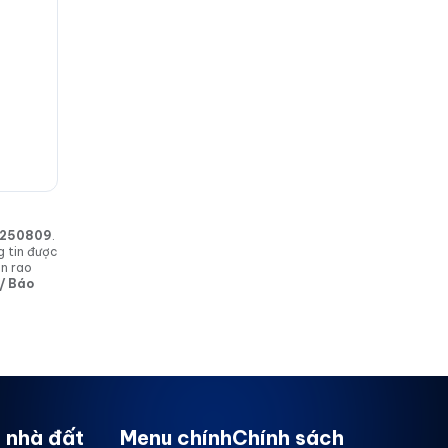
in 250809
.
g tin được
in rao
 / Báo
 nhà đất
Menu chính
Chính sách