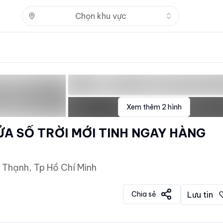
Nhấn để mở
Chọn khu vực
Xem thêm
2
hình
ỬA SỔ TRỜI MỚI TINH NGAY HÀNG
 Thạnh, Tp Hồ Chí Minh
Chia sẻ
Lưu tin