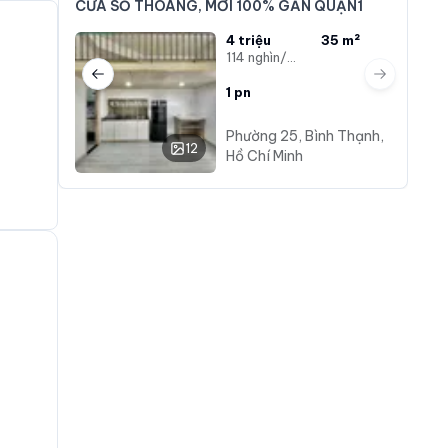
CỬA SỔ THOÁNG, MỚI 100% GẦN QUẬN1
4 triệu
35 m²
114 nghìn/m²
Previous slide
Next slide
1
pn
Phường 25, Bình Thạnh,
12
Hồ Chí Minh