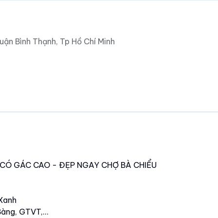
uận Bình Thạnh, Tp Hồ Chí Minh
NG CÓ GÁC CAO - ĐẸP NGAY CHỢ BÀ CHIỂU
 Xanh
àng, GTVT,...