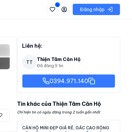
 danh sách các khu vực có thể chọn
Đăng nhập
Liên hệ:
Thiện Tâm Căn Hộ
TT
Đã đăng
9
tin
0394.971.140
Tin khác của
Thiện Tâm Căn Hộ
Chỉ hiện tin có ngày đăng trong 2 tuần gần nhất
CĂN HỘ MINI ĐẸP GIÁ RẺ, GÁC CAO RỘNG