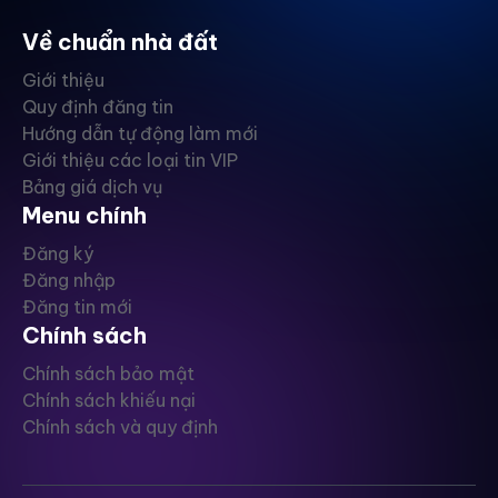
Về chuẩn nhà đất
Giới thiệu
Quy định đăng tin
Hướng dẫn tự động làm mới
Giới thiệu các loại tin VIP
Bảng giá dịch vụ
Menu chính
Đăng ký
Đăng nhập
Đăng tin mới
Chính sách
Chính sách bảo mật
Chính sách khiếu nại
Chính sách và quy định