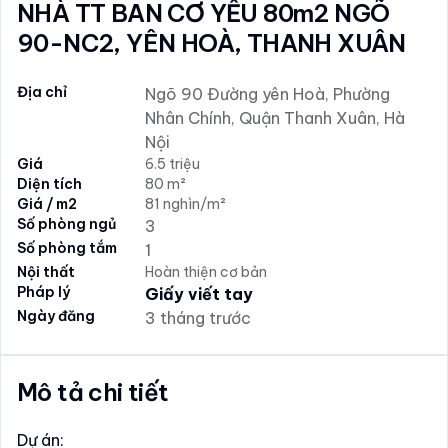
NHÀ TT BAN CƠ YẾU 80m2 NGÕ
90-NC2, YÊN HOÀ, THANH XUÂN
Địa chỉ
Ngõ 90 Đường yên Hoà, Phường
Nhân Chính, Quận Thanh Xuân, Hà
Nội
Giá
6.5 triệu
Diện tích
80 m²
Giá / m2
81 nghìn/m²
Số phòng ngủ
3
Số phòng tắm
1
Nội thất
Hoàn thiện cơ bản
Pháp lý
Giấy viết tay
Ngày đăng
3 tháng trước
Mô tả chi tiết
Dự án: