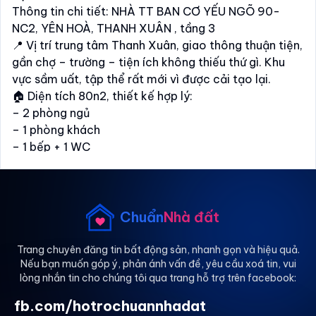
Thông tin chi tiết: NHÀ TT BAN CƠ YẾU NGÕ 90-
NC2, YÊN HOÀ, THANH XUÂN , tầng 3
📍 Vị trí trung tâm Thanh Xuân, giao thông thuận tiện,
gần chợ – trường – tiện ích không thiếu thứ gì. Khu
vực sầm uất, tập thể rất mới vì được cải tạo lại.
🏠 Diện tích 80n2, thiết kế hợp lý:
– 2 phòng ngủ
– 1 phòng khách
– 1 bếp + 1 WC
- có ban công và sân phơi riêng
✨ Nhà sạch đẹp, ở từ đầu tháng 4.2026. Ưu tiên hộ
gia đình .
Chuẩn
Nhà đất
Trang chuyên đăng tin bất động sản, nhanh gọn và hiệu quả.
Nếu bạn muốn góp ý, phản ánh vấn đề, yêu cầu xoá tin, vui
lòng nhắn tin cho chúng tôi qua trang hỗ trợ trên facebook:
fb.com/hotrochuannhadat