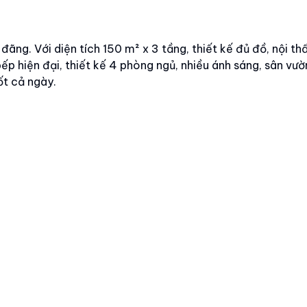
ãng. Với diện tích 150 m² x 3 tầng, thiết kế đủ đồ, nội th
ếp hiện đại, thiết kế 4 phòng ngủ, nhiều ánh sáng, sân vườ
ốt cả ngày.