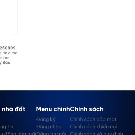
in 250809
.
g tin được
in rao
 / Báo
 nhà đất
Menu chính
Chính sách
Đăng ký
Chính sách bảo mật
ng tin
Đăng nhập
Chính sách khiếu nại
tự động làm mới
Đăng tin mới
Chính sách và quy định