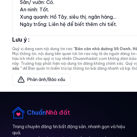
Sân/ vườn: Có.
An ninh: Tốt.
Xung quanh: Hồ Tây, siêu thị, ngân hàng,..
Ngày trống: Liên hệ để biết thêm chi tiết.
Lưu ý :
Quý vị đang xem nội dung tin rao
"Bán căn nhà đường Võ Oanh, Hẻm 
Mọi thông tin, nội dung liên quan tới tin rao này là do người đăng 
hữu ích nhất cho quý vị tuy nhiên Chuannhadat.com không đảm bảo và
này. Trường hợp phát hiện nội dung tin đăng không chính xác. Quý
xấu "
để Ban quản trị kiểm tra lại thông tin bài đăng nhanh và kịp thờ
Phản ánh/Báo xấu
Chuẩn
Nhà đất
Trang chuyên đăng tin bất động sản, nhanh gọn và hiệu
quả.