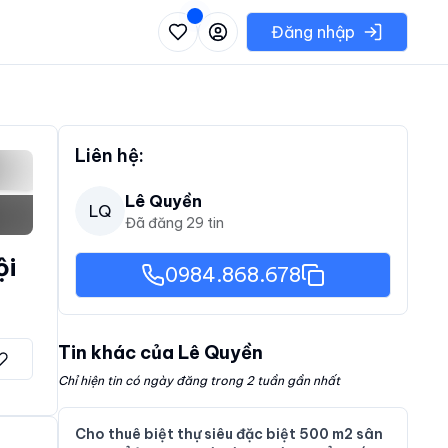
 danh sách các khu vực có thể chọn
Đăng nhập
Liên hệ:
Lê Quyền
LQ
Đã đăng
29
tin
ội
0984.868.678
Tin khác của
Lê Quyền
Chỉ hiện tin có ngày đăng trong 2 tuần gần nhất
Cho thuê biệt thự siêu đặc biệt 500 m2 sân