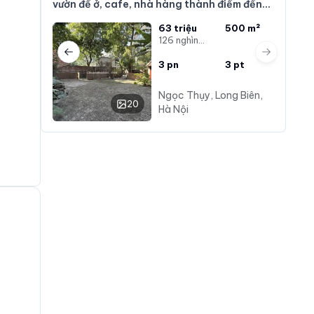
vườn để ở, cafe, nhà hàng thành điểm đến
đặc biệt có 102
63 triệu
500 m²
126 nghìn/m²
Previous slide
Next slide
3
pn
3
pt
Ngọc Thụy, Long Biên,
20
Hà Nội