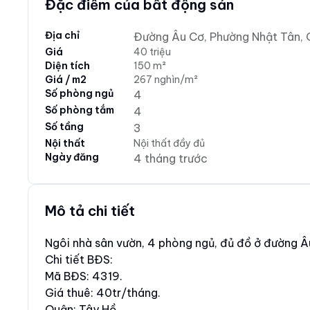
Đặc điểm của bất động sản
Địa chỉ
Đường Âu Cơ, Phường Nhật Tân, 
Giá
40 triệu
Diện tích
150 m²
Giá / m2
267 nghìn/m²
Số phòng ngủ
4
Số phòng tắm
4
Số tầng
3
Nội thất
Nội thất đầy đủ
Ngày đăng
4 tháng trước
Mô tả chi tiết
Ngôi nhà sân vườn, 4 phòng ngủ, đủ đồ ở đường Â
Chi tiết BĐS:
Mã BĐS: 4319.
Giá thuê: 40tr/tháng.
Quận: Tây Hồ.