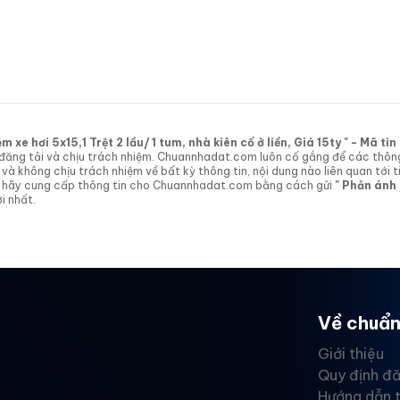
xe hơi 5x15,1 Trệt 2 lầu/ 1 tum, nhà kiên cố ở liền, Giá 15ty " - Mã t
tin đăng tải và chịu trách nhiệm. Chuannhadat.com luôn cố gắng để các thôn
 không chịu trách nhiệm về bất kỳ thông tin, nội dung nào liên quan tới t
 vị hãy cung cấp thông tin cho Chuannhadat.com bằng cách gửi
" Phản ánh
i nhất.
Về chuẩn
Giới thiệu
Quy định đă
Hướng dẫn 