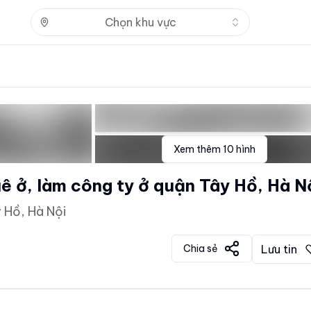
Nhấn để mở
Chọn khu vực
Xem thêm
10
hình
ê ở, làm công ty ở quận Tây Hồ, Hà N
 Hồ, Hà Nội
Chia sẻ
Lưu tin