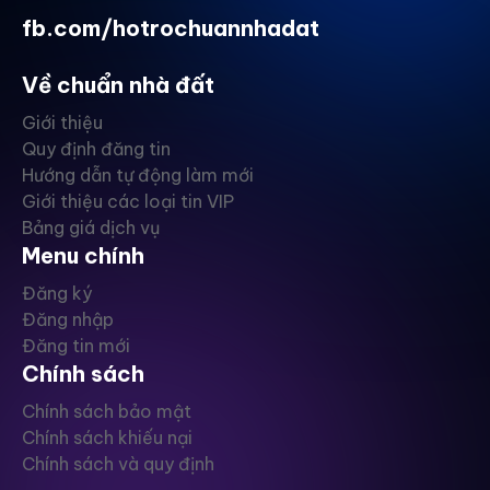
fb.com/hotrochuannhadat
Về chuẩn nhà đất
Giới thiệu
Quy định đăng tin
Hướng dẫn tự động làm mới
Giới thiệu các loại tin VIP
Bảng giá dịch vụ
Menu chính
Đăng ký
Đăng nhập
Đăng tin mới
Chính sách
Chính sách bảo mật
Chính sách khiếu nại
Chính sách và quy định