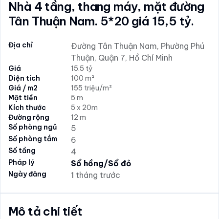
Nhà 4 tầng, thang máy, mặt đường
Tân Thuận Nam. 5*20 giá 15,5 tỷ.
Địa chỉ
Đường Tân Thuận Nam, Phường Phú
Thuận, Quận 7, Hồ Chí Minh
Giá
15.5 tỷ
Diện tích
100 m²
Giá / m2
155 triệu/m²
Mặt tiền
5 m
Kích thước
5 x 20m
Đường rộng
12 m
Số phòng ngủ
5
Số phòng tắm
6
Số tầng
4
Pháp lý
Sổ hồng/Sổ đỏ
Ngày đăng
1 tháng trước
Mô tả chi tiết