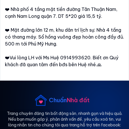
❤️ Nhà phố 4 tầng mặt tiền đường Tân Thuận Nam,
cạnh Nam Long quận 7. DT 5*20 giá 15,5 tỷ.
❤️ Mặt đường lớn 12 m, khu dân trí lịch sự. Nhà 4 tầng
có thang máy. Sổ hồng vuông đẹp hoàn công đầy đủ.
500 m tới Phú Mỹ Hưng.
❤️Vui lòng LH với Ms Huệ 0914993620. Biết ơn Quý
khách đã quan tâm đến bđs bên Huệ nhé.🙏
Chuẩn
Nhà đất
Trang chuyên đăng tin bất động sản, nhanh gọn và hiệu quả.
Nếu bạn muốn góp ý, phản ánh vấn đề, yêu cầu xoá tin, vui
lòng nhắn tin cho chúng tôi qua trang hỗ trợ trên facebook: