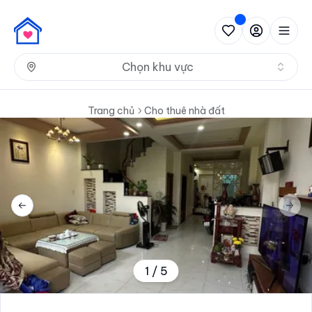
Nh
Chọn khu vực
Trang chủ
Cho thuê nhà đất
Previous slide
Next 
1
/
5