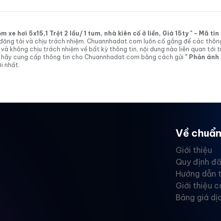
xe hơi 5x15,1 Trệt 2 lầu/ 1 tum, nhà kiên cố ở liền, Giá 15ty " - Mã t
tin đăng tải và chịu trách nhiệm. Chuannhadat.com luôn cố gắng để các thôn
 không chịu trách nhiệm về bất kỳ thông tin, nội dung nào liên quan tới t
 vị hãy cung cấp thông tin cho Chuannhadat.com bằng cách gửi
" Phản ánh
i nhất.
Về chuẩn
Giới thiệu
Quy định đă
Hướng dẫn 
Giới thiệu c
Bảng giá dị