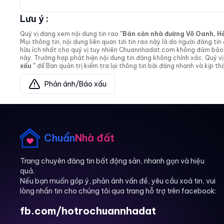
Lưu ý :
Quý vị đang xem nội dung tin rao
"Bán căn nhà đường Võ Oanh, Hẻm 
Mọi thông tin, nội dung liên quan tới tin rao này là do người đăng 
hữu ích nhất cho quý vị tuy nhiên Chuannhadat.com không đảm bảo và
này. Trường hợp phát hiện nội dung tin đăng không chính xác. Quý
xấu "
để Ban quản trị kiểm tra lại thông tin bài đăng nhanh và kịp thờ
Phản ánh/Báo xấu
Chuẩn
Nhà đất
Trang chuyên đăng tin bất động sản, nhanh gọn và hiệu
quả.
Nếu bạn muốn góp ý, phản ánh vấn đề, yêu cầu xoá tin, vui
lòng nhắn tin cho chúng tôi qua trang hỗ trợ trên facebook:
fb.com/hotrochuannhadat