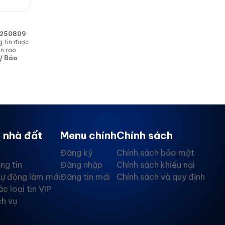
in 250809
.
g tin được
in rao
 / Báo
 nhà đất
Menu chính
Chính sách
Đăng ký
Chính sách bảo mật
ng tin
Đăng nhập
Chính sách khiếu nại
tự động làm mới
Đăng tin mới
Chính sách và quy định
ác loại tin VIP
ch vụ