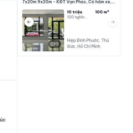
7x20m 9x20m - KĐT Vạn Phúc, Có hầm xe,
giá chỉ từ 10 triệu
g
10 triệu
100 m²
100 nghìn/m²
Previous slide
Next slide
Hiệp Bình Phước, Thủ
13
Đức, Hồ Chí Minh
đúc