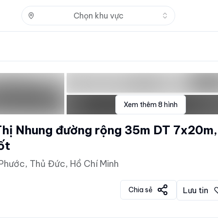
Nhấn để mở
Chọn khu vực
Xem thêm
8
hình
Thị Nhung đường rộng 35m DT 7x20m,
ốt
Phước, Thủ Đức, Hồ Chí Minh
Chia sẻ
Lưu tin