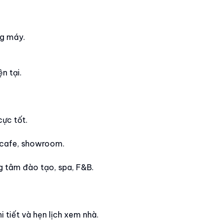
ng máy.
n tại.
cực tốt.
n cafe, showroom.
ng tâm đào tạo, spa, F&B.
i tiết và hẹn lịch xem nhà.