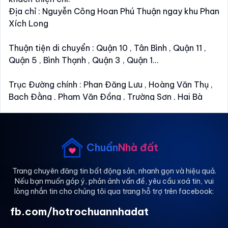
Địa chỉ : Nguyễn Công Hoan Phú Thuận ngay khu Phan
Xích Long
Thuận tiện di chuyển : Quận 10 , Tân Bình , Quận 11 ,
Quận 5 , Bình Thạnh , Quận 3 , Quận 1...
Trục Đường chính : Phan Đăng Lưu , Hoàng Văn Thụ ,
Bạch Đằng , Phạm Văn Đồng , Trường Sơn , Hai Bà
Trưng , Trần Huy Liệu , Nguyễn Kiệm, Nam Kỳ Khởi
Nghĩa,Hoàng Sa , Trường Sa...
Chuẩn
Nhà đất
✅ Giờ giấc tự do.
✅ Không chung chủ.
Trang chuyên đăng tin bất động sản, nhanh gọn và hiệu quả.
Nếu bạn muốn góp ý, phản ánh vấn đề, yêu cầu xoá tin, vui
✅ Camera an ninh 24/7
lòng nhắn tin cho chúng tôi qua trang hỗ trợ trên facebook:
✅ Full nội thất
fb.com/hotrochuannhadat
Liên hệ trực tiếp hỗ trợ 24/7 : **46.20* ( Sỹ Lâm