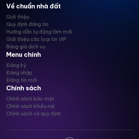
Về chuẩn nhà đất
Giới thiệu
Quy định đăng tin
Hướng dẫn tự động làm mới
Giới thiệu các loại tin VIP
Bảng giá dịch vụ
Menu chính
Đăng ký
Đăng nhập
Đăng tin mới
Chính sách
Chính sách bảo mật
Chính sách khiếu nại
Chính sách và quy định