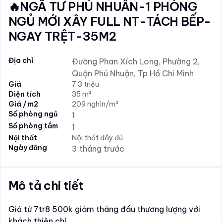
🔥NGÃ TƯ PHÚ NHUÂN-1 PHÒNG
NGỦ MỚI XÂY FULL NT-TÁCH BẾP-
NGAY TRỆT-35M2
Địa chỉ
Đường Phan Xích Long, Phường 2,
Quận Phú Nhuận, Tp Hồ Chí Minh
Giá
7.3 triệu
Diện tích
35 m²
Giá / m2
209 nghìn/m²
Số phòng ngủ
1
Số phòng tắm
1
Nội thất
Nội thất đầy đủ
Ngày đăng
3 tháng trước
Mô tả chi tiết
Giá từ 7tr8 500k giảm tháng đầu thương lượng với
khách thiện chí.