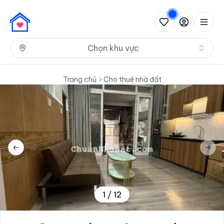
Nh
Chọn khu vực
Trang chủ
Cho thuê nhà đất
Previous slide
Next 
1
/
12