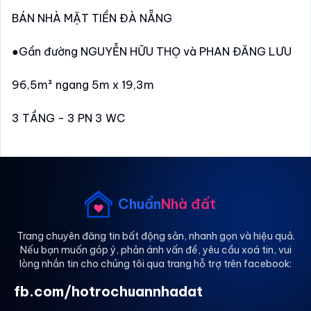
BÁN NHÀ MẶT TIỀN ĐÀ NẴNG
●Gần đường NGUYỄN HỮU THỌ và PHAN ĐĂNG LƯU
96,5m² ngang 5m x 19,3m
3 TẦNG - 3 PN 3 WC
●GIÁ TỐT chỉ nhỉnh 7 TỶ
+ ĐÃ HOÀN CÔNG
+ Nhà có sân thượng thoáng mát
Chuẩn
Nhà đất
+ Khu an ninh, yên tĩnh, dân trí cao
-----------------------------------------
Trang chuyên đăng tin bất động sản, nhanh gọn và hiệu quả.
Nếu bạn muốn góp ý, phản ánh vấn đề, yêu cầu xoá tin, vui
-----------
lòng nhắn tin cho chúng tôi qua trang hỗ trợ trên facebook:
■Gọi ngay: 0934 456.786 - NHÀ ĐẤT ANH SANG
fb.com/hotrochuannhadat