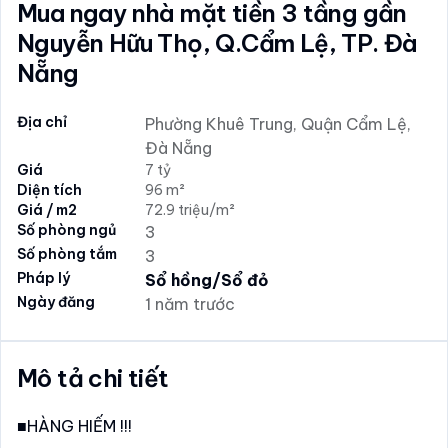
Mua ngay nhà mặt tiền 3 tầng gần
Nguyễn Hữu Thọ, Q.Cẩm Lệ, TP. Đà
Nẵng
Địa chỉ
Phường Khuê Trung, Quận Cẩm Lệ,
Đà Nẵng
Giá
7 tỷ
Diện tích
96 m²
Giá / m2
72.9 triệu/m²
Số phòng ngủ
3
Số phòng tắm
3
Pháp lý
Sổ hồng/Sổ đỏ
Ngày đăng
1 năm trước
Mô tả chi tiết
■HÀNG HIẾM !!!