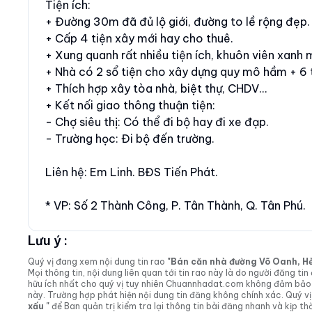
Tiện ích:
+ Đường 30m đã đủ lộ giới, đường to lề rộng đẹp.
+ Cấp 4 tiện xây mới hay cho thuê.
+ Xung quanh rất nhiều tiện ích, khuôn viên xanh 
+ Nhà có 2 sổ tiện cho xây dựng quy mô hầm + 6 t
+ Thích hợp xây tòa nhà, biệt thự, CHDV...
+ Kết nối giao thông thuận tiện:
- Chợ siêu thị: Có thể đi bộ hay đi xe đạp.
- Trường học: Đi bộ đến trường.
Liên hệ: Em Linh. BĐS Tiến Phát.
* VP: Số 2 Thành Công, P. Tân Thành, Q. Tân Phú.
Lưu ý :
Quý vị đang xem nội dung tin rao
"Bán căn nhà đường Võ Oanh, Hẻm 
Mọi thông tin, nội dung liên quan tới tin rao này là do người đăng 
hữu ích nhất cho quý vị tuy nhiên Chuannhadat.com không đảm bảo và
này. Trường hợp phát hiện nội dung tin đăng không chính xác. Quý
xấu "
để Ban quản trị kiểm tra lại thông tin bài đăng nhanh và kịp thờ