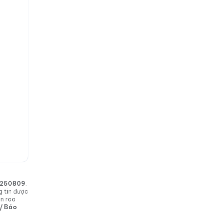
in 250809
.
g tin được
in rao
 / Báo