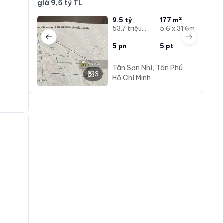
giá 9,5 tỷ TL
9.5 tỷ
177 m²
53.7 triệu/m²
5.6 x 31.6m
Previous slide
Next slide
5
pn
5
pt
Tân Sơn Nhì, Tân Phú,
3
Hồ Chí Minh