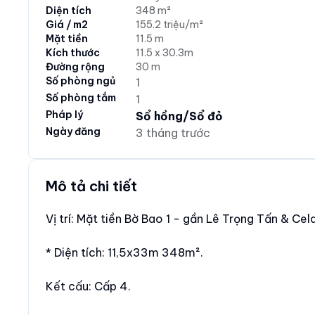
Diện tích
348 m²
Giá / m2
155.2 triệu/m²
Mặt tiền
11.5 m
Kích thước
11.5 x 30.3m
Đường rộng
30 m
Số phòng ngủ
1
Số phòng tắm
1
Pháp lý
Sổ hồng/Sổ đỏ
Ngày đăng
3 tháng trước
Mô tả chi tiết
Vị trí: Mặt tiền Bờ Bao 1 - gần Lê Trọng Tấn & Ce
* Diện tích: 11,5x33m 348m².
Kết cấu: Cấp 4.