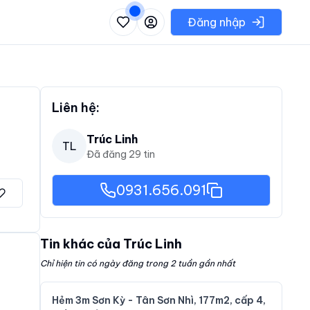
 danh sách các khu vực có thể chọn
Đăng nhập
Liên hệ:
Trúc Linh
TL
Đã đăng
29
tin
0931.656.091
Tin khác của
Trúc Linh
Chỉ hiện tin có ngày đăng trong 2 tuần gần nhất
Hẻm 3m Sơn Kỳ - Tân Sơn Nhì, 177m2, cấp 4,