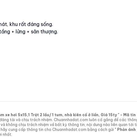
mát, khu rất đáng sống.
ầng + lửng + sân thượng.
xe hơi 5x15,1 Trệt 2 lầu/ 1 tum, nhà kiên cố ở liền, Giá 15ty " - Mã t
tin đăng tải và chịu trách nhiệm. Chuannhadat.com luôn cố gắng để các thôn
 không chịu trách nhiệm về bất kỳ thông tin, nội dung nào liên quan tới t
 vị hãy cung cấp thông tin cho Chuannhadat.com bằng cách gửi
" Phản ánh
i nhất.