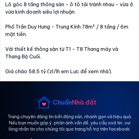
Lô góc 8 tầng thông sàn - ô tô tải tránh nhau - vừa ở
vừa kinh doanh siêu lợi nhuận.
Phố Trần Duy Hưng - Trung Kính 78m² / 8 tầng / 6m
mặt tiền.
Với thiết kế thông sàn từ T1 - T8 Thang máy và
Thang Bộ Cuối.
Giá chào 58,5 tỷ (zl/lh em Lực để xem nhà).
Sổ đẹp hoa hậu.
Giao dịch trong ngày.
(zl/lh em).
Chuẩn
Nhà đất
Trang chuyên đăng tin bất động sản, nhanh gọn và hiệu quả.
Nếu bạn muốn góp ý, phản ánh vấn đề, yêu cầu xoá tin, vui
lòng nhắn tin cho chúng tôi qua trang hỗ trợ trên facebook: