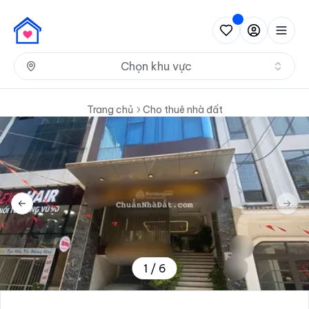
Nh
Chọn khu vực
Trang chủ
Cho thuê nhà đất
Previous slide
Next 
1
/
6