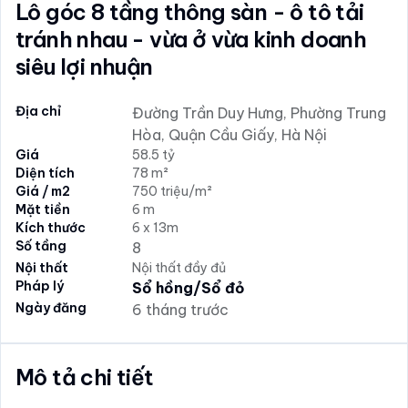
Lô góc 8 tầng thông sàn - ô tô tải
tránh nhau - vừa ở vừa kinh doanh
siêu lợi nhuận
Địa chỉ
Đường Trần Duy Hưng, Phường Trung
Hòa, Quận Cầu Giấy, Hà Nội
Giá
58.5 tỷ
Diện tích
78 m²
Giá / m2
750 triệu/m²
Mặt tiền
6 m
Kích thước
6 x 13m
Số tầng
8
Nội thất
Nội thất đầy đủ
Pháp lý
Sổ hồng/Sổ đỏ
Ngày đăng
6 tháng trước
Mô tả chi tiết