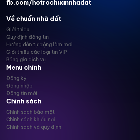
fb.com/hotrochuannhadat
Về chuẩn nhà đất
Giới thiệu
Quy định đăng tin
Hướng dẫn tự động làm mới
Giới thiệu các loại tin VIP
Bảng giá dịch vụ
Menu chính
Đăng ký
Đăng nhập
Đăng tin mới
Chính sách
Chính sách bảo mật
Chính sách khiếu nại
Chính sách và quy định