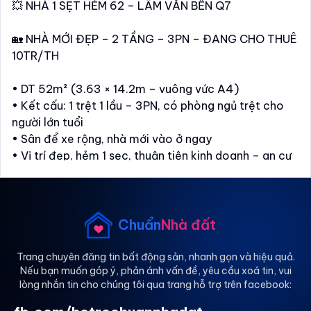
💥 NHÀ 1 SẸT HẺM 62 – LÂM VĂN BỀN Q7
🏡 NHÀ MỚI ĐẸP – 2 TẦNG – 3PN – ĐANG CHO THUÊ
10TR/TH
• DT 52m² (3.63 × 14.2m – vuông vức A4)
• Kết cấu: 1 trệt 1 lầu – 3PN, có phòng ngủ trệt cho
người lớn tuổi
• Sân để xe rộng, nhà mới vào ở ngay
• Vị trí đẹp, hẻm 1 sẹc, thuận tiện kinh doanh – an cư
• Gần chợ, trường học, trung tâm Q7
• Sổ hồng riêng – hoàn công chuẩn
💵 Giá chỉ 3.5 tỷ (TL) - TPBank hỗ trợ vay 2 tỷ
Chuẩn
Nhà đất
>>> Có nhiều nhà trong tầm giá. Vui lòng liên hệ để dc
Trang chuyên đăng tin bất động sản, nhanh gọn và hiệu quả.
Nếu bạn muốn góp ý, phản ánh vấn đề, yêu cầu xoá tin, vui
tư vấn chi tiết. Trân trọng.
lòng nhắn tin cho chúng tôi qua trang hỗ trợ trên facebook:
📞 *** – Nhà thật, giá thật – Mr. Đàm