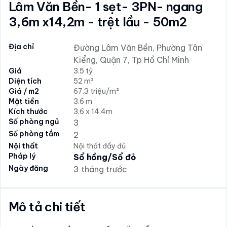
Lâm Văn Bền- 1 sẹt- 3PN- ngang
3,6m x14,2m - trệt lầu - 50m2
Địa chỉ
Đường Lâm Văn Bền, Phường Tân
Kiểng, Quận 7, Tp Hồ Chí Minh
Giá
3.5 tỷ
Diện tích
52 m²
Giá / m2
67.3 triệu/m²
Mặt tiền
3.6 m
Kích thước
3.6 x 14.4m
Số phòng ngủ
3
Số phòng tắm
2
Nội thất
Nội thất đầy đủ
Pháp lý
Sổ hồng/Sổ đỏ
Ngày đăng
3 tháng trước
Mô tả chi tiết