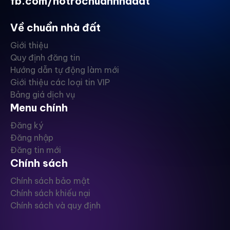
fb.com/hotrochuannhadat
Về chuẩn nhà đất
Giới thiệu
Quy định đăng tin
Hướng dẫn tự động làm mới
Giới thiệu các loại tin VIP
Bảng giá dịch vụ
Menu chính
Đăng ký
Đăng nhập
Đăng tin mới
Chính sách
Chính sách bảo mật
Chính sách khiếu nại
Chính sách và quy định