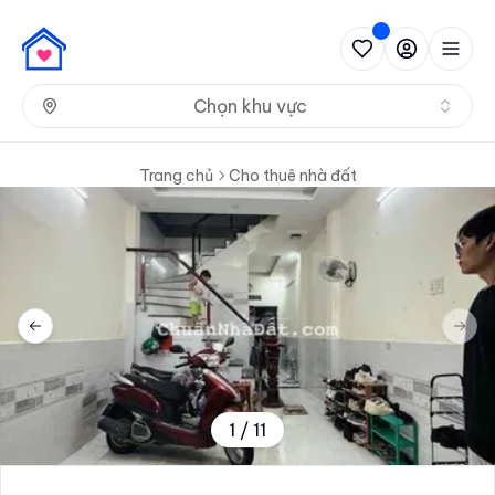
Nh
Chọn khu vực
Trang chủ
Cho thuê nhà đất
Previous slide
Next 
1
/
11