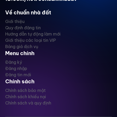
Về chuẩn nhà đất
Giới thiệu
Quy định đăng tin
Hướng dẫn tự động làm mới
Giới thiệu các loại tin VIP
Bảng giá dịch vụ
Menu chính
Đăng ký
Đăng nhập
Đăng tin mới
Chính sách
Chính sách bảo mật
Chính sách khiếu nại
Chính sách và quy định