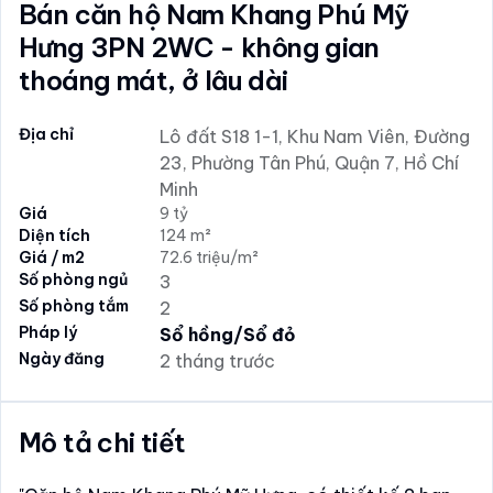
Bán căn hộ Nam Khang Phú Mỹ
Hưng 3PN 2WC - không gian
thoáng mát, ở lâu dài
Địa chỉ
Lô đất S18 1-1, Khu Nam Viên, Đường
23, Phường Tân Phú, Quận 7, Hồ Chí
Minh
Giá
9 tỷ
Diện tích
124 m²
Giá / m2
72.6 triệu/m²
Số phòng ngủ
3
Số phòng tắm
2
Pháp lý
Sổ hồng/Sổ đỏ
Ngày đăng
2 tháng trước
Mô tả chi tiết