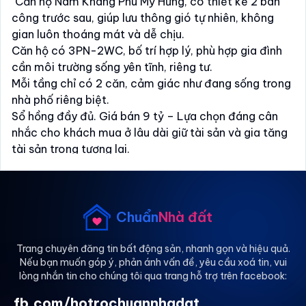
"Căn hộ Nam Khang Phú Mỹ Hưng, có thiết kế 2 ban
công trước sau, giúp lưu thông gió tự nhiên, không
gian luôn thoáng mát và dễ chịu.
Căn hộ có 3PN-2WC, bố trí hợp lý, phù hợp gia đình
cần môi trường sống yên tĩnh, riêng tư.
Mỗi tầng chỉ có 2 căn, cảm giác như đang sống trong
nhà phố riêng biệt.
Sổ hồng đầy đủ. Giá bán 9 tỷ – Lựa chọn đáng cân
nhắc cho khách mua ở lâu dài giữ tài sản và gia tăng
tài sản trong tương lai.
📞 Liên hệ Yến Thư – 0918.645.705"
Chuẩn
Nhà đất
Trang chuyên đăng tin bất động sản, nhanh gọn và hiệu quả.
Nếu bạn muốn góp ý, phản ánh vấn đề, yêu cầu xoá tin, vui
lòng nhắn tin cho chúng tôi qua trang hỗ trợ trên facebook:
fb.com/hotrochuannhadat