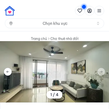
Nh
Chọn khu vực
Trang chủ
Cho thuê nhà đất
Previous slide
Next 
1
/
4