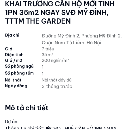
KHAI TRƯƠNG CĂN HỘ MỚI TINH
1PN 35m2 NGAY SVĐ MỸ ĐÌNH,
TTTM THE GARDEN
Địa chỉ
Đường Mỹ Đình 2, Phường Mỹ Đình 2,
Quận Nam Từ Liêm, Hà Nội
Giá
7 triệu
Diện tích
35 m²
Giá / m2
200 nghìn/m²
Số phòng ngủ
1
Số phòng tắm
1
Nội thất
Nội thất đầy đủ
Ngày đăng
3 tháng trước
Mô tả chi tiết
Dự án:
Thông tin chi tiết: 💝CHO THUÊ CĂN HỘ 1PN NGAY