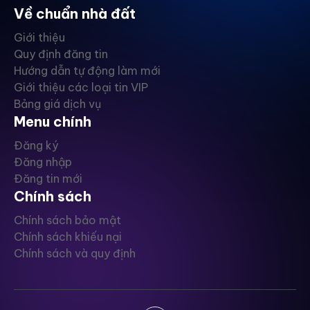
Về chuẩn nhà đất
Giới thiệu
Quy định đăng tin
Hướng dẫn tự động làm mới
Giới thiệu các loại tin VIP
Bảng giá dịch vụ
Menu chính
Đăng ký
Đăng nhập
Đăng tin mới
Chính sách
Chính sách bảo mật
Chính sách khiếu nại
Chính sách và quy định