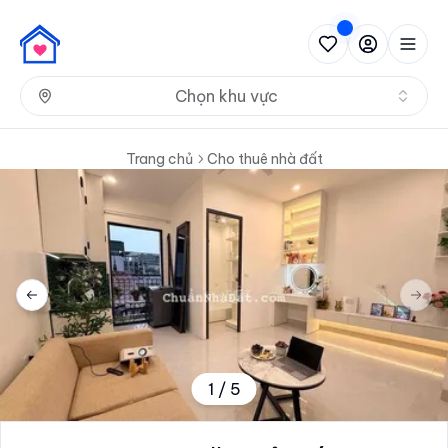
Nh
Chọn khu vực
Trang chủ
Cho thuê nhà đất
Previous slide
Next 
1
/
5