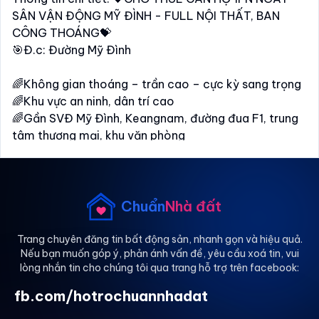
SÂN VẬN ĐỘNG MỸ ĐÌNH - FULL NỘI THẤT, BAN
CÔNG THOÁNG💝
️🎯Đ.c: Đường Mỹ Đình
🌈Không gian thoáng – trần cao – cực kỳ sang trọng
🌈Khu vực an ninh, dân trí cao
🌈Gần SVĐ Mỹ Đình, Keangnam, đường đua F1, trung
tâm thương mại, khu văn phòng
🌈Thuận tiện di chuyển Mỹ Đình – Mễ Trì – Cầu Giấy –
Nam Từ Liêm
🌞Phù hợp: sinh viên . người đi làm, hộ gia đình
Chuẩn
Nhà đất
☎Liên hệ (zalo/sms): Hoàng Ngọc Huyền Megas để
Trang chuyên đăng tin bất động sản, nhanh gọn và hiệu quả.
Nếu bạn muốn góp ý, phản ánh vấn đề, yêu cầu xoá tin, vui
biết thêm thông tin chi tiết và đi xem phòng sớm
lòng nhắn tin cho chúng tôi qua trang hỗ trợ trên facebook:
nhất
fb.com/hotrochuannhadat