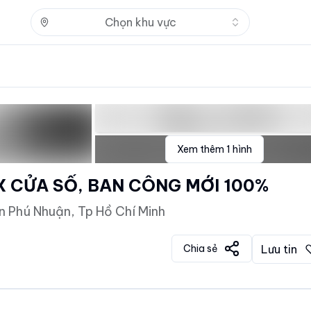
Nhấn để mở
Chọn khu vực
Xem thêm
1
hình
 CỬA SỔ, BAN CÔNG MỚI 100%
 Phú Nhuận, Tp Hồ Chí Minh
Chia sẻ
Lưu tin