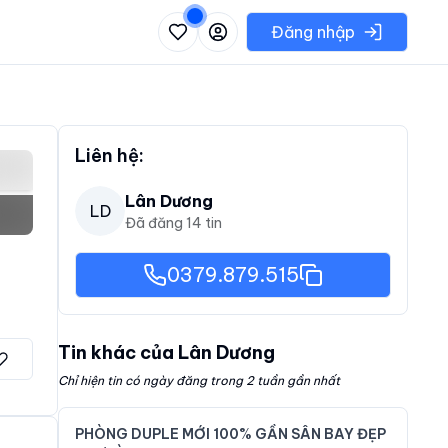
 danh sách các khu vực có thể chọn
Đăng nhập
Liên hệ:
Lân Dương
LD
Đã đăng
14
tin
0379.879.515
Tin khác của
Lân Dương
Chỉ hiện tin có ngày đăng trong 2 tuần gần nhất
PHÒNG DUPLE MỚI 100% GẦN SÂN BAY ĐẸP