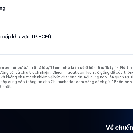
óng
ao cấp khu vực TP.HCM)
xe hơi 5x15,1 Trệt 2 lầu/ 1 tum, nhà kiên cố ở liền, Giá 15ty " - Mã t
tin đăng tải và chịu trách nhiệm. Chuannhadat.com luôn cố gắng để các thôn
 không chịu trách nhiệm về bất kỳ thông tin, nội dung nào liên quan tới t
 vị hãy cung cấp thông tin cho Chuannhadat.com bằng cách gửi
" Phản ánh
i nhất.
Về chuẩn