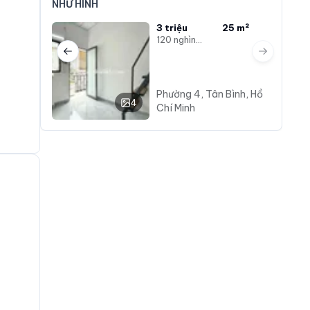
NHƯ HÌNH
3 triệu
25 m²
120 nghìn/m²
Previous slide
Next slide
Phường 4, Tân Bình, Hồ
4
Chí Minh