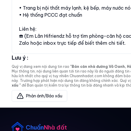
• Trang bị nội thất máy lạnh, kệ bếp, máy nước n
• Hệ thống PCCC đạt chuẩn
Liên hệ:
☎️ (Em Lân Hifriendz hỗ trợ tìm phòng-căn hộ c
Zalo hoặc inbox trực tiếp để biết thêm chi tiết.
Lưu ý :
Quý vị đang xem nội dung tin rao
"Bán căn nhà đường Võ Oanh, Hẻm 
Mọi thông tin, nội dung liên quan tới tin rao này là do người đăng 
hữu ích nhất cho quý vị tuy nhiên Chuannhadat.com không đảm bảo và
này. Trường hợp phát hiện nội dung tin đăng không chính xác. Quý
xấu "
để Ban quản trị kiểm tra lại thông tin bài đăng nhanh và kịp thờ
Phản ánh/Báo xấu
Chuẩn
Nhà đất