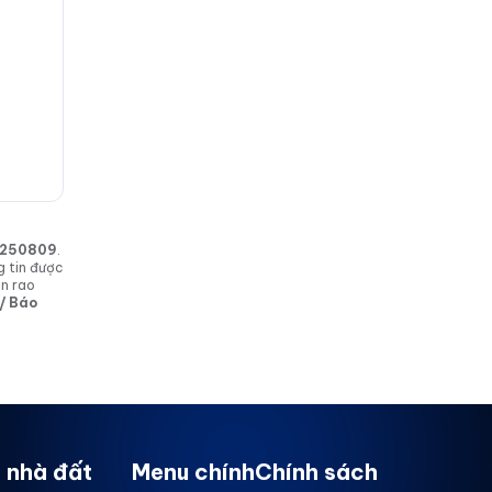
in 250809
.
g tin được
in rao
 / Báo
 nhà đất
Menu chính
Chính sách