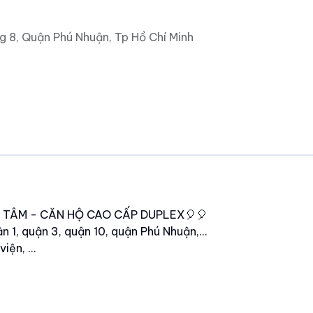
 8, Quận Phú Nhuận, Tp Hồ Chí Minh
 TÂM - CĂN HỘ CAO CẤP DUPLEX🎈🎈
n 1, quận 3, quận 10, quận Phú Nhuận,...
iện, ...