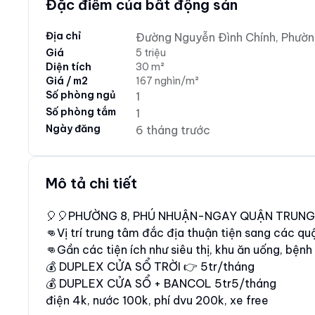
Đặc điểm của bất động sản
Địa chỉ
Đường Nguyễn Đình Chính, Phường
Giá
5 triệu
Diện tích
30 m²
Giá / m2
167 nghìn/m²
Số phòng ngủ
1
Số phòng tắm
1
Ngày đăng
6 tháng trước
Mô tả chi tiết
🎈🎈PHƯỜNG 8, PHÚ NHUẬN-NGAY QUẬN TRUNG
👊Vị trí trung tâm đắc địa thuận tiện sang các quậ
👊Gần các tiện ích như siêu thị, khu ăn uống, bệnh v
💰 DUPLEX CỬA SỔ TRỜI 👉 5tr/tháng
💰 DUPLEX CỬA SỔ + BANCOL 5tr5/tháng
điện 4k, nước 100k, phí dvu 200k, xe free