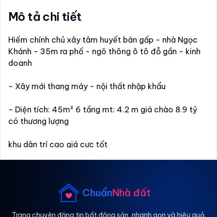
Mô tả chi tiết
Hiếm chính chủ xây tâm huyết bán gấp - nhà Ngọc
Khánh - 35m ra phố - ngõ thông ô tô đỗ gần - kinh
doanh
- Xây mới thang máy - nội thất nhập khẩu
- Diện tích: 45m² 6 tầng mt: 4.2 m giá chào 8.9 tỷ
có thương lượng
khu dân trí cao giá cực tốt
Nhà thuộc khu phân lô ba đình, đường ô tô tránh
nhau, ngõ thông - kinh doanh - nhà ở kết hợp vp.
Chuẩn
Nhà đất
Hiện trạng nhà mới 6 tầng thang máy
Khu vực trung tâm ba đình, gần hồ tây - lotte - kết
Trang chuyên đăng tin bất động sản, nhanh gọn và hiệu quả.