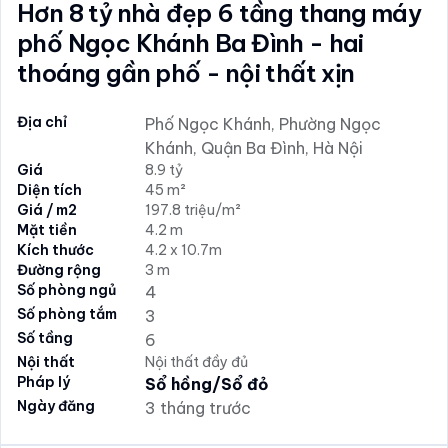
Hơn 8 tỷ nhà đẹp 6 tầng thang máy
phố Ngọc Khánh Ba Đình - hai
thoáng gần phố - nội thất xịn
Địa chỉ
Phố Ngọc Khánh, Phường Ngọc
Khánh, Quận Ba Đình, Hà Nội
Giá
8.9 tỷ
Diện tích
45 m²
Giá / m2
197.8 triệu/m²
Mặt tiền
4.2 m
Kích thước
4.2 x 10.7m
Đường rộng
3 m
Số phòng ngủ
4
Số phòng tắm
3
Số tầng
6
Nội thất
Nội thất đầy đủ
Pháp lý
Sổ hồng/Sổ đỏ
Ngày đăng
3 tháng trước