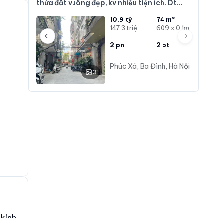
thửa đất vuông đẹp, kv nhiều tiện ích. Dt
74m mt6,9m giá 10,9
10.9 tỷ
74 m²
147.3 triệu/m²
609 x 0.1m
Previous slide
Next slide
2
pn
2
pt
Phúc Xá, Ba Đình, Hà Nội
3
 kính