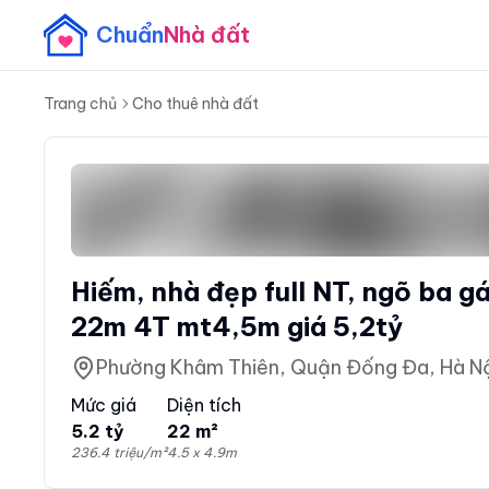
Chuẩn
Nhà đất
Trang chủ
Cho thuê nhà đất
Hiếm, nhà đẹp full NT, ngõ ba gá
22m 4T mt4,5m giá 5,2tỷ
Phường Khâm Thiên, Quận Đống Đa, Hà N
Mức giá
Diện tích
5.2 tỷ
22 m²
236.4 triệu/m²
4.5 x 4.9m