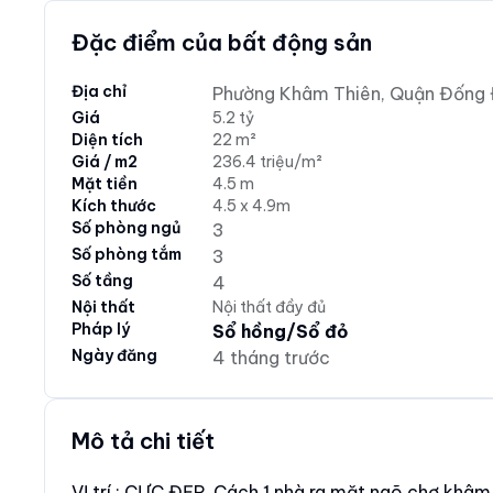
Đặc điểm của bất động sản
Địa chỉ
Phường Khâm Thiên, Quận Đống 
Giá
5.2 tỷ
Diện tích
22 m²
Giá / m2
236.4 triệu/m²
Mặt tiền
4.5 m
Kích thước
4.5 x 4.9m
Số phòng ngủ
3
Số phòng tắm
3
Số tầng
4
Nội thất
Nội thất đầy đủ
Pháp lý
Sổ hồng/Sổ đỏ
Ngày đăng
4 tháng trước
Mô tả chi tiết
VỊ trí : CỰC ĐẸP, Cách 1 nhà ra mặt ngõ chợ khâm