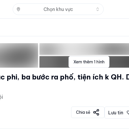
Nhấn để mở
Chọn khu vực
Xem thêm
1
hình
c phi, ba bước ra phố, tiện ích k QH. 
ội
Chia sẻ
Lưu tin