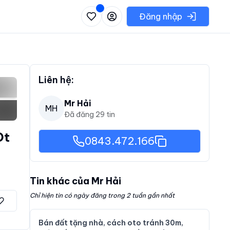
 danh sách các khu vực có thể chọn
Đăng nhập
Liên hệ:
Mr Hải
MH
Đã đăng
29
tin
Dt
0843.472.166
Tin khác của
Mr Hải
Chỉ hiện tin có ngày đăng trong 2 tuần gần nhất
Bán đất tặng nhà, cách oto tránh 30m,