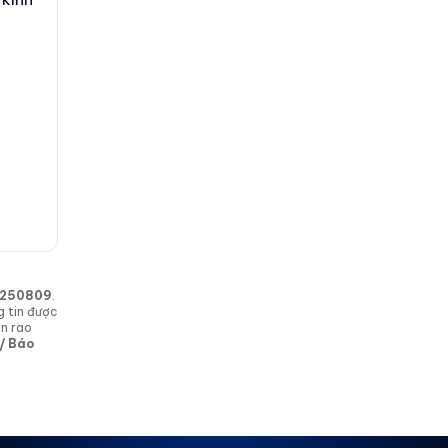
in 250809
.
g tin được
in rao
 / Báo