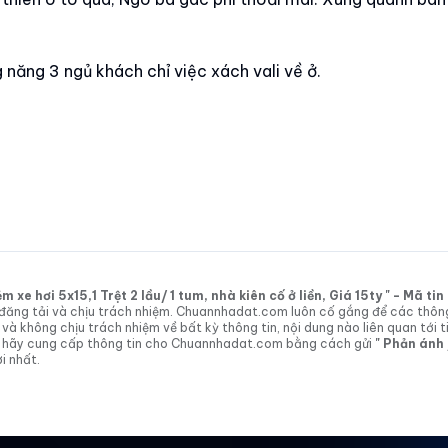
ng năng 3 ngủ khách chỉ việc xách vali về ở.
xe hơi 5x15,1 Trệt 2 lầu/ 1 tum, nhà kiên cố ở liền, Giá 15ty " - Mã t
tin đăng tải và chịu trách nhiệm. Chuannhadat.com luôn cố gắng để các thôn
 không chịu trách nhiệm về bất kỳ thông tin, nội dung nào liên quan tới t
 vị hãy cung cấp thông tin cho Chuannhadat.com bằng cách gửi
" Phản ánh
i nhất.