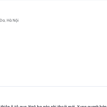
Đa, Hà Nội
 thiên ô tô qua, Ngõ ba gác phi thoải mái. Xung quanh bán