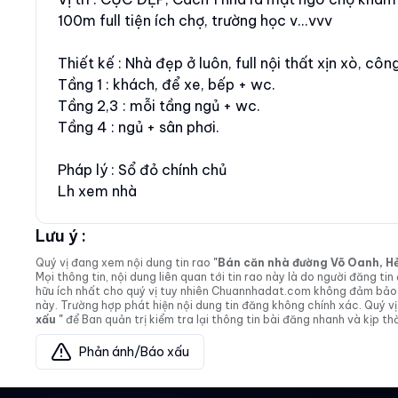
100m full tiện ích chợ, trường học v...vvv
Thiết kế : Nhà đẹp ở luôn, full nội thất xịn xò, cô
Tầng 1 : khách, để xe, bếp + wc.
Tầng 2,3 : mỗi tầng ngủ + wc.
Tầng 4 : ngủ + sân phơi.
Pháp lý : Sổ đỏ chính chủ
Lh xem nhà
Lưu ý :
Quý vị đang xem nội dung tin rao
"Bán căn nhà đường Võ Oanh, Hẻm 
Mọi thông tin, nội dung liên quan tới tin rao này là do người đăng 
hữu ích nhất cho quý vị tuy nhiên Chuannhadat.com không đảm bảo và
này. Trường hợp phát hiện nội dung tin đăng không chính xác. Quý
xấu "
để Ban quản trị kiểm tra lại thông tin bài đăng nhanh và kịp thờ
Phản ánh/Báo xấu