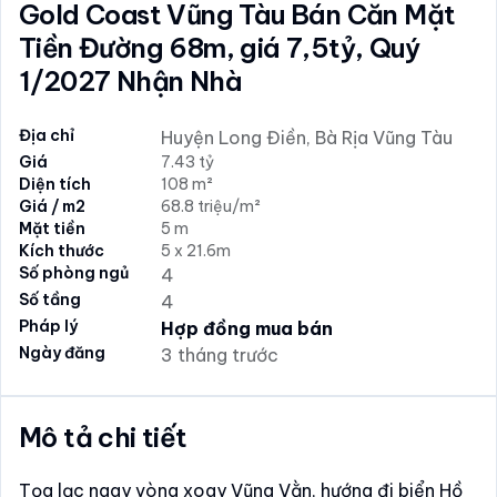
Gold Coast Vũng Tàu Bán Căn Mặt
Tiền Đường 68m, giá 7,5tỷ, Quý
1/2027 Nhận Nhà
Địa chỉ
Huyện Long Điền, Bà Rịa Vũng Tàu
Giá
7.43 tỷ
Diện tích
108 m²
Giá / m2
68.8 triệu/m²
Mặt tiền
5 m
Kích thước
5 x 21.6m
Số phòng ngủ
4
Số tầng
4
Pháp lý
Hợp đồng mua bán
Ngày đăng
3 tháng trước
Mô tả chi tiết
Tọa lạc ngay vòng xoay Vũng Vằn, hướng đi biển Hồ