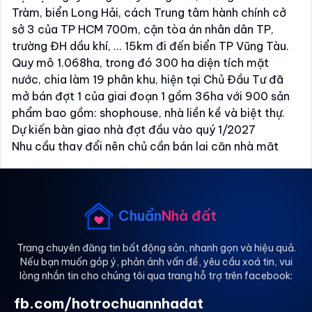
Tràm, biển Long Hải, cách Trung tâm hành chính cở
sở 3 của TP HCM 700m, cận tòa án nhân dân TP,
trường ĐH dầu khí, ... 15km đi đến biển TP Vũng Tàu.
Quy mô 1.068ha, trong đó 300 ha diện tích mặt
nước, chia làm 19 phân khu, hiện tại Chủ Đầu Tư đã
mở bán đợt 1 của giai đoạn 1 gồm 36ha với 900 sản
phẩm bao gồm: shophouse, nhà liền kề và biệt thự.
Dự kiến bàn giao nhà đợt đầu vào quý 1/2027
Nhu cầu thay đổi nên chủ cần bán lại căn nhà mặt
đường 68m (đường dẫn lên Cao Tốc Biên Hòa _ Vũng
Tàu), hiện đang thi công đoạn ngang qua Gold Coast
do nhà thầu Đạt Phương thi công.
Diện tích nhà: ngang 6m dài 18m (108m đất), DTSD
Chuẩn
Nhà đất
280m
Kết cấu: 4 tầng, nhà 2 mặt tiền đường 68m và đường
Trang chuyên đăng tin bất động sản, nhanh gọn và hiệu quả.
Nếu bạn muốn góp ý, phản ánh vấn đề, yêu cầu xoá tin, vui
14m
lòng nhắn tin cho chúng tôi qua trang hỗ trợ trên facebook:
Hướng nhà: Đông Nam
Hiện trạng bàn giao: hoàn thiện mặt ngoài thô bên
fb.com/hotrochuannhadat