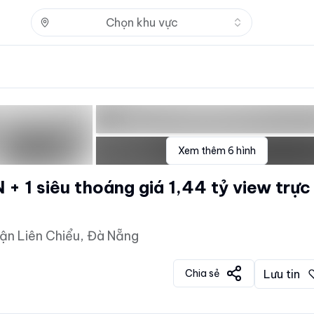
Nhấn để mở
Chọn khu vực
Xem thêm
6
hình
+ 1 siêu thoáng giá 1,44 tỷ view trực
ận Liên Chiểu, Đà Nẵng
Chia sẻ
Lưu tin