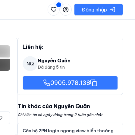
 danh sách các khu vực có thể chọn
Đăng nhập
Liên hệ:
Nguyên Quân
NQ
Đã đăng
5
tin
0905.978.138
Tin khác của
Nguyên Quân
Chỉ hiện tin có ngày đăng trong 2 tuần gần nhất
Căn hộ 2PN logia ngang view biển thoáng