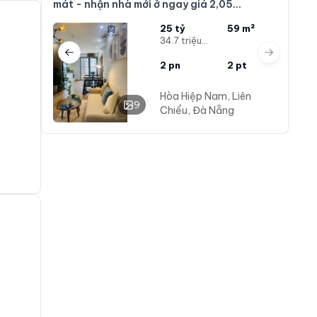
mát - nhận nhà mới ở ngay giá 2,05
tỷ/59m2 - sổ hồng sẵn
25 tỷ
59 m²
34.7 triệu/m²
Previous slide
Next slide
2
pn
2
pt
Hòa Hiệp Nam, Liên
9
Chiểu, Đà Nẵng