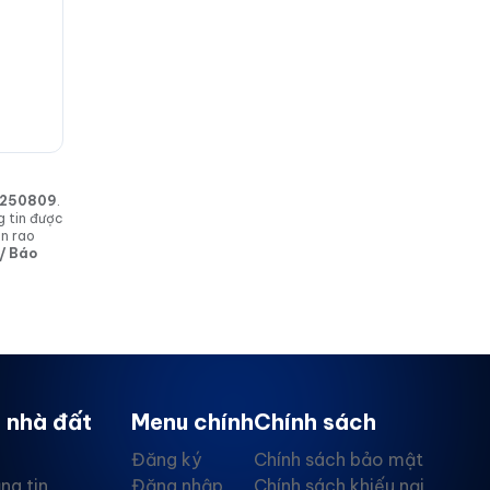
in 250809
.
g tin được
in rao
 / Báo
 nhà đất
Menu chính
Chính sách
Đăng ký
Chính sách bảo mật
ng tin
Đăng nhập
Chính sách khiếu nại