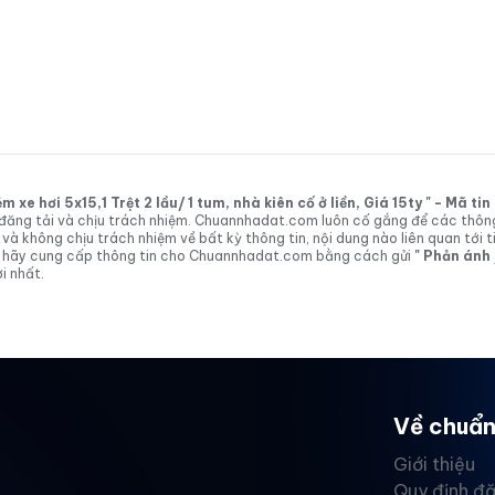
xe hơi 5x15,1 Trệt 2 lầu/ 1 tum, nhà kiên cố ở liền, Giá 15ty " - Mã t
tin đăng tải và chịu trách nhiệm. Chuannhadat.com luôn cố gắng để các thôn
 không chịu trách nhiệm về bất kỳ thông tin, nội dung nào liên quan tới t
 vị hãy cung cấp thông tin cho Chuannhadat.com bằng cách gửi
" Phản ánh
i nhất.
Về chuẩn
Giới thiệu
Quy định đă