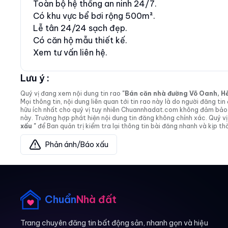
Toàn bộ hệ thống an ninh 24/7.
Có khu vực bể bơi rộng 500m².
Lễ tân 24/24 sạch đẹp.
Có căn hộ mẫu thiết kế.
Xem tư vấn liên hệ.
Lưu ý :
Quý vị đang xem nội dung tin rao
"Bán căn nhà đường Võ Oanh, Hẻm 
Mọi thông tin, nội dung liên quan tới tin rao này là do người đăng 
hữu ích nhất cho quý vị tuy nhiên Chuannhadat.com không đảm bảo và
này. Trường hợp phát hiện nội dung tin đăng không chính xác. Quý
xấu "
để Ban quản trị kiểm tra lại thông tin bài đăng nhanh và kịp thờ
Phản ánh/Báo xấu
Chuẩn
Nhà đất
Trang chuyên đăng tin bất động sản, nhanh gọn và hiệu