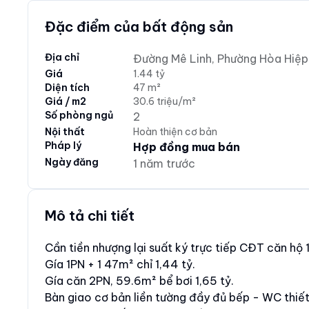
Đặc điểm của bất động sản
Địa chỉ
Đường Mê Linh, Phường Hòa Hiệp
Giá
1.44 tỷ
Diện tích
47 m²
Giá / m2
30.6 triệu/m²
Số phòng ngủ
2
Nội thất
Hoàn thiện cơ bản
Pháp lý
Hợp đồng mua bán
Ngày đăng
1 năm trước
Mô tả chi tiết
Cần tiền nhượng lại suất ký trực tiếp CĐT căn hộ 1
Gía 1PN + 1 47m² chỉ 1,44 tỷ.
Gía căn 2PN, 59.6m² bể bơi 1,65 tỷ.
Bàn giao cơ bản liền tường đầy đủ bếp - WC thiết