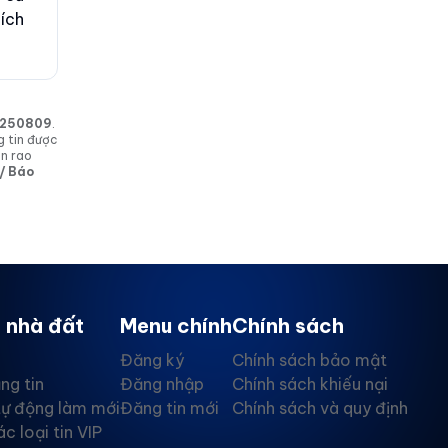
ích
in 250809
.
g tin được
in rao
 / Báo
 nhà đất
Menu chính
Chính sách
Đăng ký
Chính sách bảo mật
ng tin
Đăng nhập
Chính sách khiếu nại
tự động làm mới
Đăng tin mới
Chính sách và quy định
ác loại tin VIP