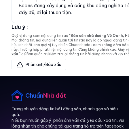
Bcons đang xây dựng và cổng khu công nghiệp Tân
đầy đủ, đi lại thuận tiện.
Lưu ý :
Quý vị đang xem nội dung tin rao
"Bán căn nhà đường Võ Oanh, Hẻm 
Mọi thông tin, nội dung liên quan tới tin rao này là do người đăng 
hữu ích nhất cho quý vị tuy nhiên Chuannhadat.com không đảm bảo và
này. Trường hợp phát hiện nội dung tin đăng không chính xác. Quý
xấu "
để Ban quản trị kiểm tra lại thông tin bài đăng nhanh và kịp thờ
Phản ánh/Báo xấu
Chuẩn
Nhà đất
Trang chuyên đăng tin bất động sản, nhanh gọn và hiệu
quả.
Nếu bạn muốn góp ý, phản ánh vấn đề, yêu cầu xoá tin, vui
lòng nhắn tin cho chúng tôi qua trang hỗ trợ trên facebook: