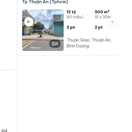
Tp Thuận An (Tphcm)
12 tỷ
300 m²
40 triệu/m²
10 x 30m
Previous slide
Next slide
2
pn
2
pt
Thuận Giao, Thuận An,
8
Bình Dương
g cư