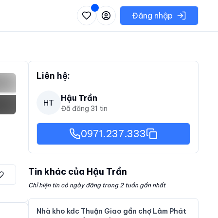
 danh sách các khu vực có thể chọn
Đăng nhập
Liên hệ:
Hậu Trần
HT
Đã đăng
31
tin
0971.237.333
Tin khác của
Hậu Trần
Chỉ hiện tin có ngày đăng trong 2 tuần gần nhất
Nhà kho kdc Thuận Giao gần chợ Lâm Phát