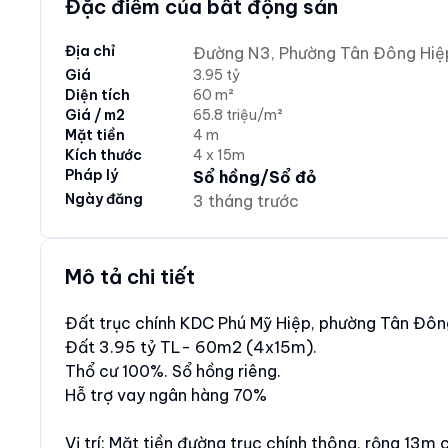
Đặc điểm của bất động sản
Địa chỉ
Đường N3, Phường Tân Đông Hiệp
Giá
3.95 tỷ
Diện tích
60 m²
Giá / m2
65.8 triệu/m²
Mặt tiền
4 m
Kích thước
4 x 15m
Pháp lý
Sổ hồng/Sổ đỏ
Ngày đăng
3 tháng trước
Mô tả chi tiết
Đất trục chính KDC Phú Mỹ Hiệp, phường Tân Đông
Đất 3.95 tỷ TL- 60m2 (4x15m).
Thổ cư 100%. Sổ hồng riêng.
Hỗ trợ vay ngân hàng 70%
Vị trí: Mặt tiền đường trục chính thông, rộng 13