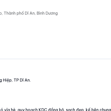
, Thành phố Dĩ An, Bình Dương
 Hiệp, TP Dĩ An.
m có vỉa hè, quy hoạch KDC đồng bộ, sạch đẹp, kế bên chun