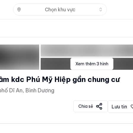
Nhấn để mở
Chọn khu vực
Xem thêm
3
hình
tâm kdc Phú Mỹ Hiệp gần chung cư
hố Dĩ An, Bình Dương
Chia sẻ
Lưu tin