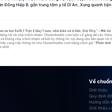
 Đông Hiệp B, gần trung tâm y tế Dĩ An…Xung quanh tiện 
xe hơi 5x15,1 Trệt 2 lầu/ 1 tum, nhà kiên cố ở liền, Giá 15ty " - Mã t
tin đăng tải và chịu trách nhiệm. Chuannhadat.com luôn cố gắng để các thôn
 không chịu trách nhiệm về bất kỳ thông tin, nội dung nào liên quan tới t
 vị hãy cung cấp thông tin cho Chuannhadat.com bằng cách gửi
" Phản ánh
i nhất.
Về chuẩn
Giới thiệu
Quy định đă
Hướng dẫn 
Giới thiệu c