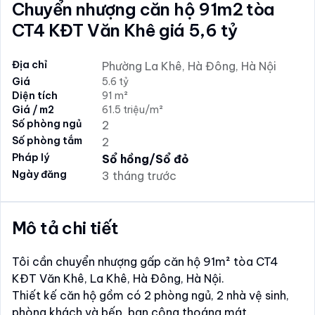
Chuyển nhượng căn hộ 91m2 tòa
CT4 KĐT Văn Khê giá 5,6 tỷ
Địa chỉ
Phường La Khê, Hà Đông, Hà Nội
Giá
5.6 tỷ
Diện tích
91 m²
Giá / m2
61.5 triệu/m²
Số phòng ngủ
2
Số phòng tắm
2
Pháp lý
Sổ hồng/Sổ đỏ
Ngày đăng
3 tháng trước
Mô tả chi tiết
Tôi cần chuyển nhượng gấp căn hộ 91m² tòa CT4
KĐT Văn Khê, La Khê, Hà Đông, Hà Nội.
Thiết kế căn hộ gồm có 2 phòng ngủ, 2 nhà vệ sinh,
phòng khách và bếp, ban công thoáng mát.