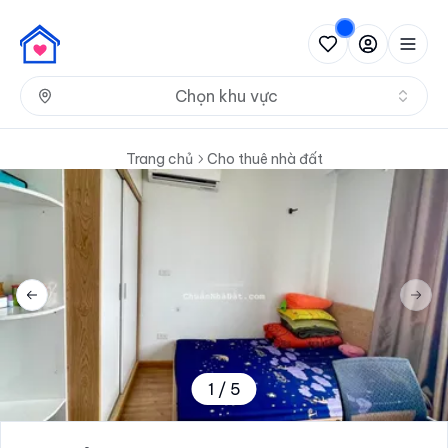
Nh
Chọn khu vực
Trang chủ
Cho thuê nhà đất
Previous slide
Next 
1
/
5