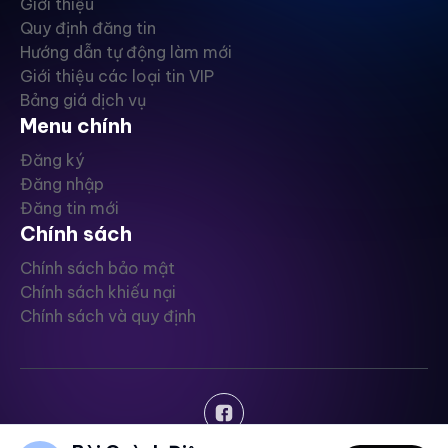
Giới thiệu
Quy định đăng tin
Hướng dẫn tự động làm mới
Giới thiệu các loại tin VIP
Bảng giá dịch vụ
Menu chính
Đăng ký
Đăng nhập
Đăng tin mới
Chính sách
Chính sách bảo mật
Chính sách khiếu nại
Chính sách và quy định
Copyright © ChuanNhaDat - 2024, All rights