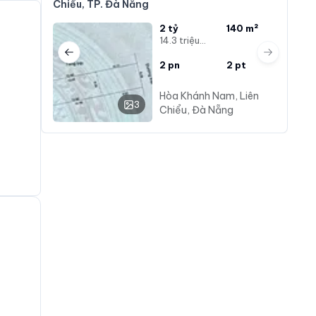
Chiểu, TP. Đà Nẵng
2 tỷ
140 m²
14.3 triệu/m²
Previous slide
Next slide
2
pn
2
pt
Hòa Khánh Nam, Liên
3
Chiểu, Đà Nẵng