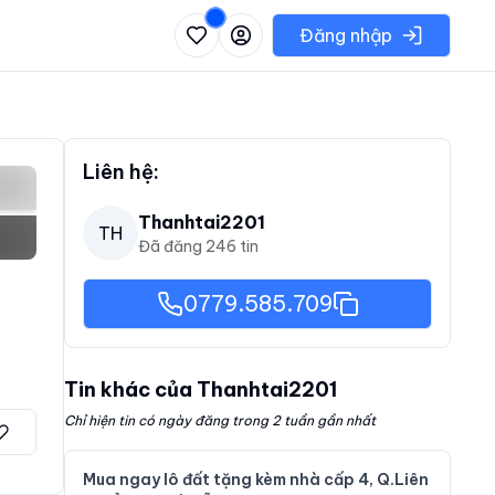
 danh sách các khu vực có thể chọn
Đăng nhập
Liên hệ:
Thanhtai2201
TH
Đã đăng
246
tin
0779.585.709
Tin khác của
Thanhtai2201
Chỉ hiện tin có ngày đăng trong 2 tuần gần nhất
Mua ngay lô đất tặng kèm nhà cấp 4, Q.Liên