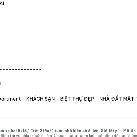
I :
--------------
Ủ
partment - KHÁCH SẠN - BIỆT THỰ ĐẸP - NHÀ ĐẤT MẶT 
xe hơi 5x15,1 Trệt 2 lầu/ 1 tum, nhà kiên cố ở liền, Giá 15ty " - Mã t
tin đăng tải và chịu trách nhiệm. Chuannhadat.com luôn cố gắng để các thôn