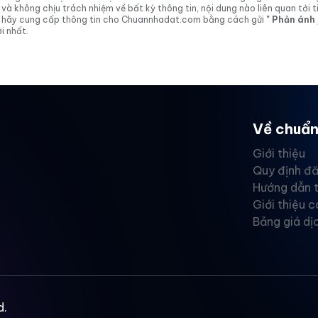
 không chịu trách nhiệm về bất kỳ thông tin, nội dung nào liên quan tới t
 vị hãy cung cấp thông tin cho Chuannhadat.com bằng cách gửi
" Phản ánh
i nhất.
Về chuẩn
Giới thiệu
Quy định đă
Hướng dẫn 
Giới thiệu c
Bảng giá dị
d.