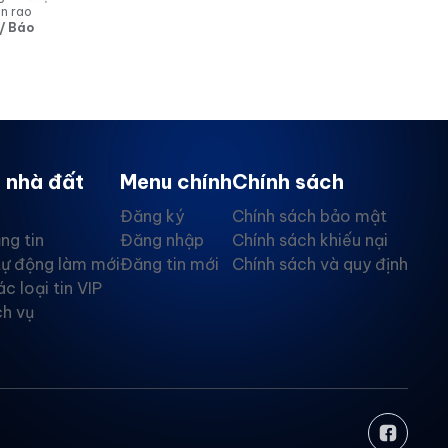
in rao
 / Báo
 nhà đất
Menu chính
Chính sách
Đăng ký
Chính sách bảo mật
ng tin
Đăng nhập
Chính sách khiếu nại
tự động làm mới
Đăng tin mới
Chính sách và quy định
ác loại tin VIP
ch vụ