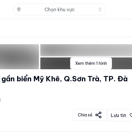
Nhấn để mở
Chọn khu vực
Xem thêm
1
hình
n gần biển Mỹ Khê, Q.Sơn Trà, TP. Đà
g
Chia sẻ
Lưu tin