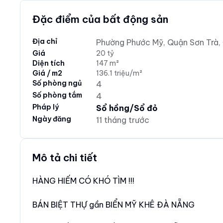
Đặc điểm của bất động sản
Địa chỉ
Phường Phước Mỹ, Quận Sơn Trà,
Giá
20 tỷ
Diện tích
147 m²
Giá / m2
136.1 triệu/m²
Số phòng ngủ
4
Số phòng tắm
4
Pháp lý
Sổ hồng/Sổ đỏ
Ngày đăng
11 tháng trước
Mô tả chi tiết
HÀNG HIẾM CÓ KHÓ TÌM !!!
BÁN BIỆT THỰ gần BIỂN MỸ KHÊ ĐÀ NẴNG