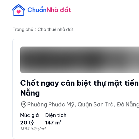
Chuẩn
Nhà đất
Trang chủ
Cho thuê nhà đất
Chốt ngay căn biệt thự mặt tiề
Nẵng
Phường Phước Mỹ, Quận Sơn Trà, Đà Nẵn
Mức giá
Diện tích
20 tỷ
147 m²
136.1 triệu/m²