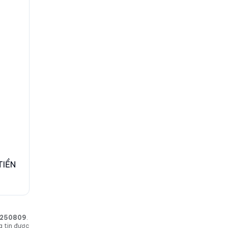
TIỀN
in 250809
.
g tin được