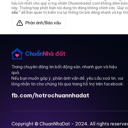
hữu ích nhất cho quý vị tuy nhiên Chuannhadat.com không đảm bảo và
này. Trường hợp phát hiện nội dung tin đăng không chính xác. Quý
xấu "
để Ban quản trị kiểm tra lại thông tin bài đăng nhanh và kịp thờ
Phản ánh/Báo xấu
Chuẩn
Nhà đất
Trang chuyên đăng tin bất động sản, nhanh gọn và hiệu
quả.
Nếu bạn muốn góp ý, phản ánh vấn đề, yêu cầu xoá tin, vui
lòng nhắn tin cho chúng tôi qua trang hỗ trợ trên facebook:
fb.com/hotrochuannhadat
Copyright © ChuanNhaDat - 2024, All rights reserve