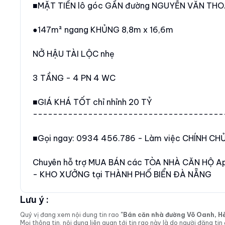
■MẶT TIỀN lô góc GẦN đường NGUYỄN VĂN THOẠ
●147m² ngang KHỦNG 8,8m x 16,6m
NỞ HẬU TÀI LỘC nhẹ
3 TẦNG - 4 PN 4 WC
■GIÁ KHÁ TỐT chỉ nhỉnh 20 TỶ
--------------------------------------
■Gọi ngay: 0934 456.786 - Làm việc CHÍNH CH
Chuyên hỗ trợ MUA BÁN các TÒA NHÀ CĂN HỘ A
- KHO XƯỞNG tại THÀNH PHỐ BIỂN ĐÀ NẴNG
Lưu ý :
Quý vị đang xem nội dung tin rao
"Bán căn nhà đường Võ Oanh, Hẻm 
Mọi thông tin, nội dung liên quan tới tin rao này là do người đăng 