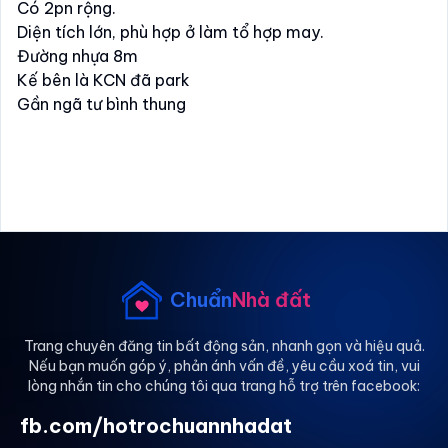
Có 2pn rộng.
Diện tích lớn, phù hợp ở làm tổ hợp may.
Đường nhựa 8m
Kế bên là KCN đã park
Gần ngã tư bình thung
Chuẩn
Nhà đất
Trang chuyên đăng tin bất động sản, nhanh gọn và hiệu quả.
Nếu bạn muốn góp ý, phản ánh vấn đề, yêu cầu xoá tin, vui
lòng nhắn tin cho chúng tôi qua trang hỗ trợ trên facebook:
fb.com/hotrochuannhadat