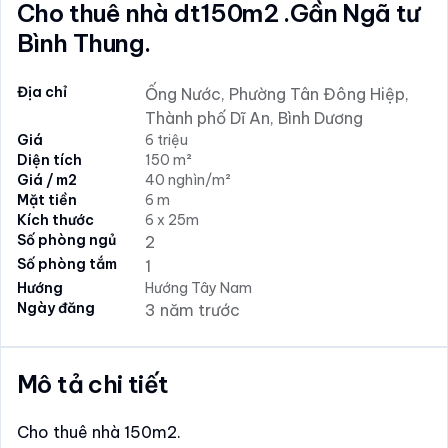
Cho thuê nhà dt150m2 .Gần Ngã tư
Bình Thung.
Địa chỉ
Ống Nước, Phường Tân Đông Hiệp,
Thành phố Dĩ An, Bình Dương
Giá
6 triệu
Diện tích
150 m²
Giá / m2
40 nghìn/m²
Mặt tiền
6 m
Kích thước
6 x 25m
Số phòng ngủ
2
Số phòng tắm
1
Hướng
Hướng Tây Nam
Ngày đăng
3 năm trước
Mô tả chi tiết
Cho thuê nhà 150m2.