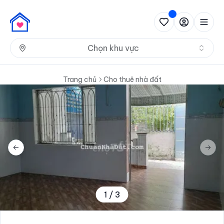
Nh
Chọn khu vực
Trang chủ
Cho thuê nhà đất
Previous slide
Next 
1
/
3