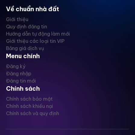
Về chuẩn nhà đất
Giới thiệu
Quy định đăng tin
Hướng dẫn tự động làm mới
Giới thiệu các loại tin VIP
Bảng giá dịch vụ
Menu chính
Đăng ký
Đăng nhập
Đăng tin mới
Chính sách
Chính sách bảo mật
Chính sách khiếu nại
Chính sách và quy định