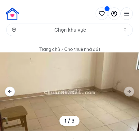
Nh
Chọn khu vực
Trang chủ
Cho thuê nhà đất
Previous slide
Next 
1
/
3