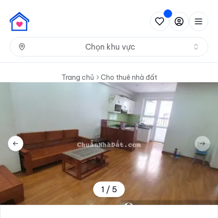
Nh
Chọn khu vực
Trang chủ
Cho thuê nhà đất
Previous slide
Next 
1
/
5