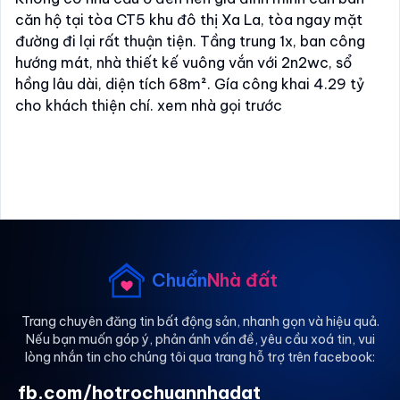
căn hộ tại tòa CT5 khu đô thị Xa La, tòa ngay mặt
đường đi lại rất thuận tiện. Tầng trung 1x, ban công
hướng mát, nhà thiết kế vuông vắn với 2n2wc, sổ
hồng lâu dài, diện tích 68m². Gía công khai 4.29 tỷ
cho khách thiện chí. xem nhà gọi trước
Chuẩn
Nhà đất
Trang chuyên đăng tin bất động sản, nhanh gọn và hiệu quả.
Nếu bạn muốn góp ý, phản ánh vấn đề, yêu cầu xoá tin, vui
lòng nhắn tin cho chúng tôi qua trang hỗ trợ trên facebook:
fb.com/hotrochuannhadat