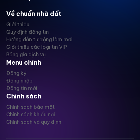
Về chuẩn nhà đất
Giới thiệu
Quy định đăng tin
Hướng dẫn tự động làm mới
Giới thiệu các loại tin VIP
Bảng giá dịch vụ
Menu chính
Đăng ký
Đăng nhập
Đăng tin mới
Chính sách
Chính sách bảo mật
Chính sách khiếu nại
Chính sách và quy định