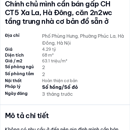
Chính chủ mình cần bán gấp CH
CT5 Xa La, Hà Đông, căn 2n2wc
tầng trung nhà cơ bản đồ sẵn ở
Địa chỉ
Phố Phùng Hưng, Phường Phúc La, Hà
Đông, Hà Nội
Giá
4.29 tỷ
Diện tích
68 m²
Giá / m2
63.1 triệu/m²
Số phòng ngủ
2
Số phòng tắm
2
Nội thất
Hoàn thiện cơ bản
Pháp lý
Sổ hồng/Sổ đỏ
Ngày đăng
3 tháng trước
Mô tả chi tiết
Không có nhu cầu ở đến nên gia đình mình cần bán