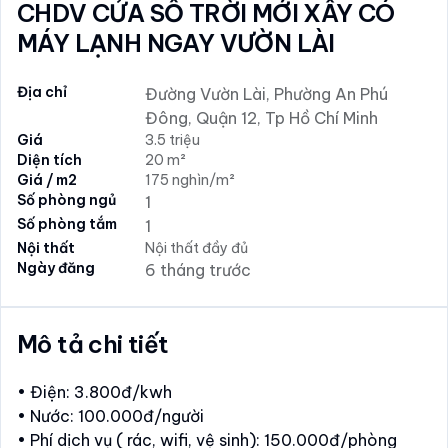
CHDV CỬA SỔ TRỜI MỚI XÂY CÓ
MÁY LẠNH NGAY VƯỜN LÀI
Địa chỉ
Đường Vườn Lài, Phường An Phú
Đông, Quận 12, Tp Hồ Chí Minh
Giá
3.5 triệu
Diện tích
20 m²
Giá / m2
175 nghìn/m²
Số phòng ngủ
1
Số phòng tắm
1
Nội thất
Nội thất đầy đủ
Ngày đăng
6 tháng trước
Mô tả chi tiết
• Điện: 3.800đ/kwh
• Nước: 100.000đ/người
• Phí dịch vụ ( rác, wifi, vệ sinh): 150.000đ/phòng