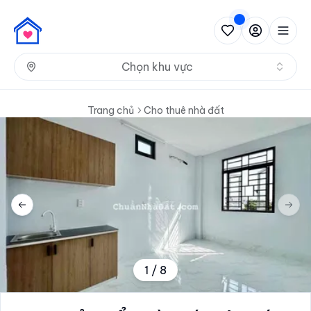
Nh
Chọn khu vực
Trang chủ
Cho thuê nhà đất
Previous slide
Next 
1
/
8