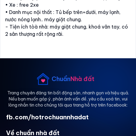
• Xe : free 2xe
• Danh mục nội thất : Tủ bếp trên+dưới, máy lạnh,
nước nóng lạnh.. máy giặt chung.
- Tiện ích tòà nhà: máy giặt chung, khoá vân tay, có
2 sân thượng rất rộng rãi.
Chuẩn
Nhà đất
Trang chuyên đăng tin bất động sản, nhanh gọn và hiệu quả.
Nếu bạn muốn góp ý, phản ánh vấn đề, yêu cầu xoá tin, vui
lòng nhắn tin cho chúng tôi qua trang hỗ trợ trên facebook:
fb.com/hotrochuannhadat
Về chuẩn nhà đất