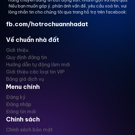
Trang chuyên đăng tin bất động sản, nhanh gọn và hiệu quả.
Nếu bạn muốn góp ý, phản ánh vấn đề, yêu cầu xoá tin, vui
lòng nhắn tin cho chúng tôi qua trang hỗ trợ trên facebook:
fb.com/hotrochuannhadat
Về chuẩn nhà đất
Giới thiệu
Quy định đăng tin
Hướng dẫn tự động làm mới
Giới thiệu các loại tin VIP
Bảng giá dịch vụ
Menu chính
Đăng ký
Đăng nhập
Đăng tin mới
Chính sách
Chính sách bảo mật