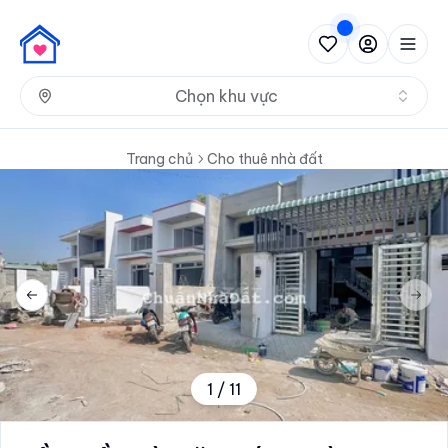
Nh
Chọn khu vực
Trang chủ
Cho thuê nhà đất
Previous slide
Next 
1
/
11