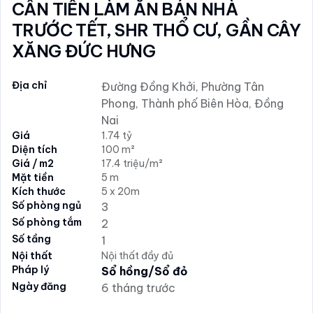
CẦN TIỀN LÀM ĂN BÁN NHÀ
TRƯỚC TẾT, SHR THỔ CƯ, GẦN CÂY
XĂNG ĐỨC HƯNG
Địa chỉ
Đường Đồng Khởi, Phường Tân
Phong, Thành phố Biên Hòa, Đồng
Nai
Giá
1.74 tỷ
Diện tích
100 m²
Giá / m2
17.4 triệu/m²
Mặt tiền
5 m
Kích thước
5 x 20m
Số phòng ngủ
3
Số phòng tắm
2
Số tầng
1
Nội thất
Nội thất đầy đủ
Pháp lý
Sổ hồng/Sổ đỏ
Ngày đăng
6 tháng trước