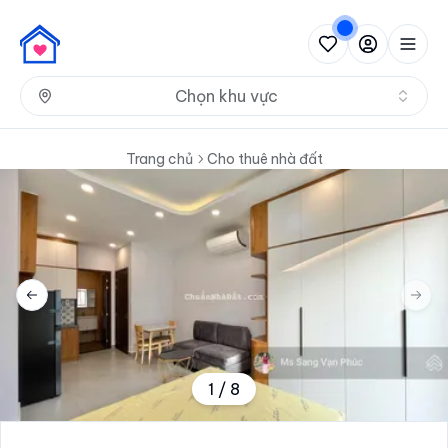
Nh
Chọn khu vực
Trang chủ
Cho thuê nhà đất
Previous slide
Next 
1
/
8