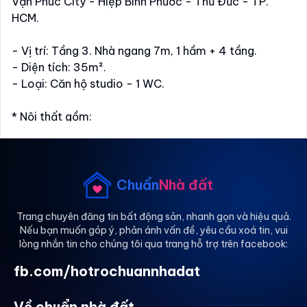
Vạn Phúc City - Hiệp Bình Phước - Thủ Đức - TP.
HCM.
- Vị trí: Tầng 3. Nhà ngang 7m, 1 hầm + 4 tầng.
- Diện tích: 35m².
- Loại: Căn hộ studio - 1 WC.
* Nội thất gồm:
- Hệ thống tủ bếp trên và dưới, máy hút mùi, bếp từ.
- Máy lạnh, giường, nệm, tủ lạnh, sofa, bàn ăn, máy
giặt... Nội thất như hình.
- Đèn và thiết bị vệ sinh cao cấp.
Chuẩn
Nhà đất
* Ưu điểm:
Trang chuyên đăng tin bất động sản, nhanh gọn và hiệu quả.
Nếu bạn muốn góp ý, phản ánh vấn đề, yêu cầu xoá tin, vui
- Nhà có thang máy, hầm để xe máy miễn phí, khóa
lòng nhắn tin cho chúng tôi qua trang hỗ trợ trên facebook:
cửa vân tay, lối đi riêng biệt.
- Điện, nước có đồng hồ riêng theo giá nhà nước.
fb.com/hotrochuannhadat
- Thời gian tự do, không ở chung với chủ nhà.
Về chuẩn nhà đất