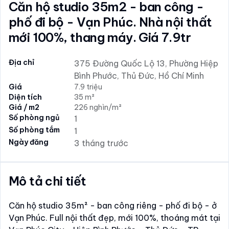
Căn hộ studio 35m2 - ban công -
phố đi bộ - Vạn Phúc. Nhà nội thất
mới 100%, thang máy. Giá 7.9tr
Địa chỉ
375 Đường Quốc Lộ 13, Phường Hiệp
Bình Phước, Thủ Đức, Hồ Chí Minh
Giá
7.9 triệu
Diện tích
35 m²
Giá / m2
226 nghìn/m²
Số phòng ngủ
1
Số phòng tắm
1
Ngày đăng
3 tháng trước
Mô tả chi tiết
Căn hộ studio 35m² - ban công riêng - phố đi bộ - ở
Vạn Phúc. Full nội thất đẹp, mới 100%, thoáng mát tại