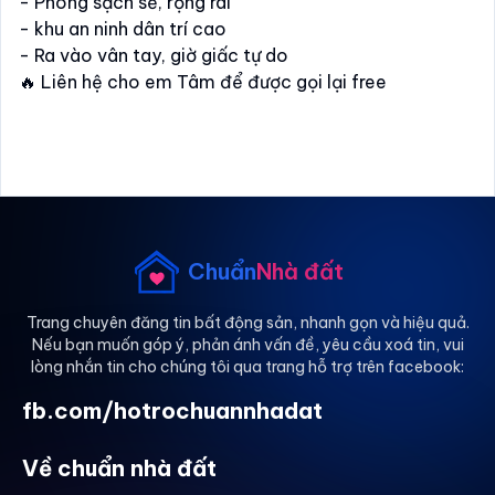
- Phòng sạch sẽ, rộng rãi
- khu an ninh dân trí cao
- Ra vào vân tay, giờ giấc tự do
🔥 Liên hệ cho em Tâm để được gọi lại free
Chuẩn
Nhà đất
Trang chuyên đăng tin bất động sản, nhanh gọn và hiệu quả.
Nếu bạn muốn góp ý, phản ánh vấn đề, yêu cầu xoá tin, vui
lòng nhắn tin cho chúng tôi qua trang hỗ trợ trên facebook:
fb.com/hotrochuannhadat
Về chuẩn nhà đất