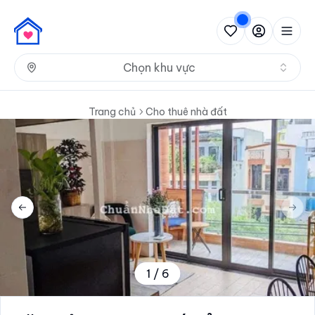
Nh
Chọn khu vực
Trang chủ
Cho thuê nhà đất
Previous slide
Next 
1
/
6