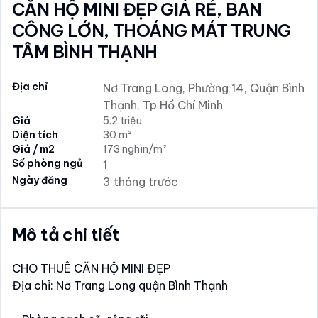
CĂN HỘ MINI ĐẸP GIÁ RẺ, BAN
CÔNG LỚN, THOÁNG MÁT TRUNG
TÂM BÌNH THẠNH
Địa chỉ
Nơ Trang Long, Phường 14, Quận Bình
Thạnh, Tp Hồ Chí Minh
Giá
5.2 triệu
Diện tích
30 m²
Giá / m2
173 nghìn/m²
Số phòng ngủ
1
Ngày đăng
3 tháng trước
Mô tả chi tiết
CHO THUÊ CĂN HỘ MINI ĐẸP
Địa chỉ: Nơ Trang Long quận Bình Thạnh