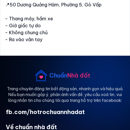
📍50 Dương Quảng Hàm, Phường 5, Gò Vấp
- Thang máy, hầm xe
- Giờ giấc tự do
- Không chung chủ
- Ra vào vân tay
• Thuận tiện di chuyển: VLU, IUH, Emart Phan Văn Trị,
Nguyễn Thái Sơn, Lương Ngọc Quyến, Phạm Văn
Đồng, Đặng Thuỳ Trâm, Công Viên Gia Định,...
Chuẩn
Nhà đất
Trang chuyên đăng tin bất động sản, nhanh gọn và hiệu quả.
Nếu bạn muốn góp ý, phản ánh vấn đề, yêu cầu xoá tin, vui
lòng nhắn tin cho chúng tôi qua trang hỗ trợ trên facebook:
fb.com/hotrochuannhadat
Về chuẩn nhà đất