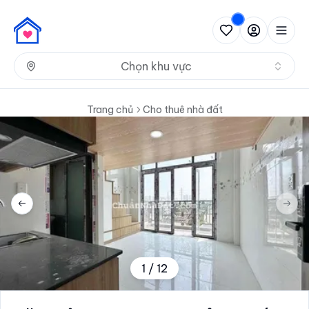
Nh
Chọn khu vực
Trang chủ
Cho thuê nhà đất
Previous slide
Next 
1
/
12