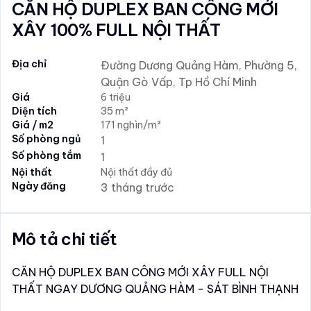
CĂN HỘ DUPLEX BAN CÔNG MỚI
XÂY 100% FULL NỘI THẤT
Địa chỉ
Đường Dương Quảng Hàm, Phường 5,
Quận Gò Vấp, Tp Hồ Chí Minh
Giá
6 triệu
Diện tích
35 m²
Giá / m2
171 nghìn/m²
Số phòng ngủ
1
Số phòng tắm
1
Nội thất
Nội thất đầy đủ
Ngày đăng
3 tháng trước
Mô tả chi tiết
CĂN HỘ DUPLEX BAN CÔNG MỚI XÂY FULL NỘI
THẤT NGAY DƯƠNG QUẢNG HÀM - SÁT BÌNH THẠNH