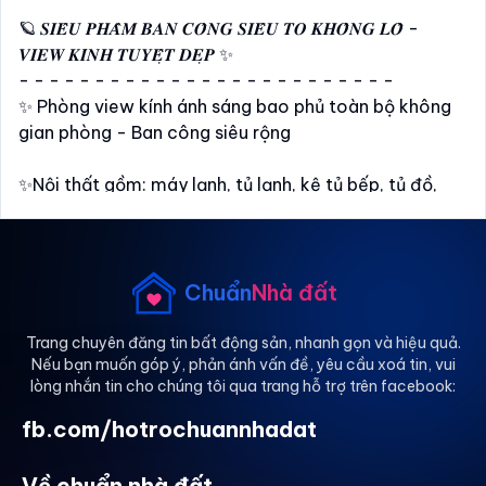
🪐 𝑺𝑰𝑬̂𝑼 𝑷𝑯𝑨̂̉𝑴 𝑩𝑨𝑵 𝑪𝑶̂𝑵𝑮 𝑺𝑰𝑬̂𝑼 𝑻𝑶 𝑲𝑯𝑶̂̉𝑵𝑮 𝑳𝑶̂̀ -
𝑽𝑰𝑬𝑾 𝑲𝑰́𝑵𝑯 𝑻𝑼𝒀𝑬̣̂𝑻 𝑫𝑬̣𝑷 ✨
- - - - - - - - - - - - - - - - - - - - - - - - -
✨ Phòng view kính ánh sáng bao phủ toàn bộ không
gian phòng - Ban công siêu rộng
✨Nội thất gồm: máy lạnh, tủ lạnh, kệ tủ bếp, tủ đồ,
giường, nệm,...
✨ Nằm ngay mặt tiền đường, xung quanh có nhiều
cửa hàng tiện lợi, các quán ăn, tạp hoá
Chuẩn
Nhà đất
👉 Phòng đã setup sẵn giống hình hỗ trợ mở cửa từ xa
Trang chuyên đăng tin bất động sản, nhanh gọn và hiệu quả.
Nếu bạn muốn góp ý, phản ánh vấn đề, yêu cầu xoá tin, vui
24/24. Liên hệ mình để đc hỗ trợ mở cửa
lòng nhắn tin cho chúng tôi qua trang hỗ trợ trên facebook:
Quốc Vinh (Call/Zalo)
fb.com/hotrochuannhadat
Về chuẩn nhà đất