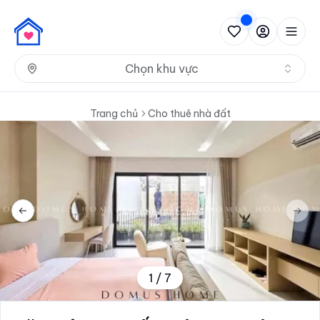
Nh
Chọn khu vực
Trang chủ
Cho thuê nhà đất
Previous slide
Next 
1
/
7