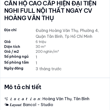
CĂN HỘ CAO CẤP HIỆN ĐẠI TIỆN
NGHI FULL NỘI THẤT NGAY CV
HOÀNG VĂN THỤ
Địa chỉ
Đường Hoàng Văn Thụ, Phường 4,
Quận Tân Bình, Tp Hồ Chí Minh
Giá
6 triệu
Diện tích
30 m²
Giá / m2
200 nghìn/m²
Số phòng ngủ
1
Số phòng tắm
1
Ngày đăng
3 tháng trước
Mô tả chi tiết
🫧 𝑳𝒐𝒄𝒂𝒕𝒊𝒐𝒏: Hoàng Văn Thụ, Tân Bình
🌤️ 𝑳𝒂𝒚𝒐𝒖𝒕: Bancol - Studio