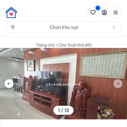
Nh
Chọn khu vực
Trang chủ
Cho thuê nhà đất
Previous slide
Next 
1
/
13