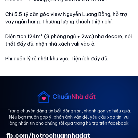
Chỉ 5.5 tỷ căn góc view Nguyễn Lương Bằng, hỗ trợ
vay ngân hàng. Thương lượng khách thiện chí.
Diện tích 124m² (3 phòng ngủ + 2wc) nhà decore, nội
thất đầy đủ, nhận nhà xách vali vào ở.
Phí quản lý rẻ nhất khu vực. Tiện ích đầy đủ.
Ngay Phú Mỹ Hưng, thuận tiện di chuyển về trung tâm
Thành phố.
- Căn hộ Belleza, Phạm Hữu Lầu Quận 7 (P. Tân Mỹ,
Chuẩn
Nhà đất
Tp. HCM).
Trang chuyên đăng tin bất động sản, nhanh gọn và hiệu quả.
Nếu bạn muốn góp ý, phản ánh vấn đề, yêu cầu xoá tin, vui
lòng nhắn tin cho chúng tôi qua trang hỗ trợ trên facebook:
fb.com/hotrochuannhadat