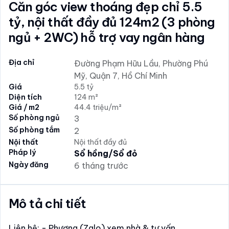
Căn góc view thoáng đẹp chỉ 5.5
tỷ, nội thất đầy đủ 124m2 (3 phòng
ngủ + 2WC) hỗ trợ vay ngân hàng
Địa chỉ
Đường Phạm Hữu Lầu, Phường Phú
Mỹ, Quận 7, Hồ Chí Minh
Giá
5.5 tỷ
Diện tích
124 m²
Giá / m2
44.4 triệu/m²
Số phòng ngủ
3
Số phòng tắm
2
Nội thất
Nội thất đầy đủ
Pháp lý
Sổ hồng/Sổ đỏ
Ngày đăng
6 tháng trước
Mô tả chi tiết
Liên hệ: - Phương (Zalo) xem nhà & tư vấn.