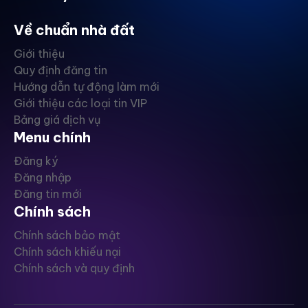
Về chuẩn nhà đất
Giới thiệu
Quy định đăng tin
Hướng dẫn tự động làm mới
Giới thiệu các loại tin VIP
Bảng giá dịch vụ
Menu chính
Đăng ký
Đăng nhập
Đăng tin mới
Chính sách
Chính sách bảo mật
Chính sách khiếu nại
Chính sách và quy định