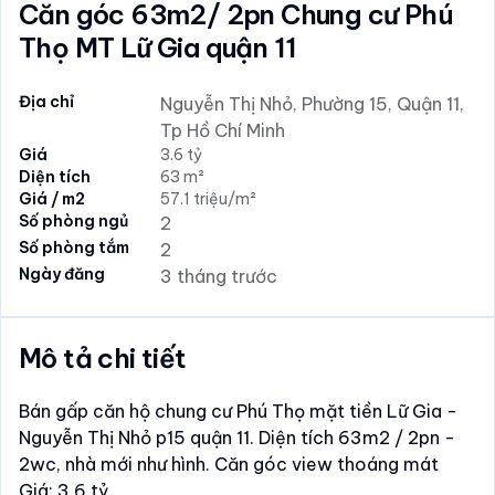
Căn góc 63m2/ 2pn Chung cư Phú
Thọ MT Lữ Gia quận 11
Địa chỉ
Nguyễn Thị Nhỏ, Phường 15, Quận 11,
Tp Hồ Chí Minh
Giá
3.6 tỷ
Diện tích
63 m²
Giá / m2
57.1 triệu/m²
Số phòng ngủ
2
Số phòng tắm
2
Ngày đăng
3 tháng trước
Mô tả chi tiết
Bán gấp căn hộ chung cư Phú Thọ mặt tiền Lữ Gia -
Nguyễn Thị Nhỏ p15 quận 11. Diện tích 63m2 / 2pn -
2wc, nhà mới như hình. Căn góc view thoáng mát
Giá: 3,6 tỷ