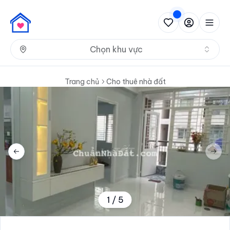
Nh
Chọn khu vực
Trang chủ
Cho thuê nhà đất
Previous slide
Next 
1
/
5