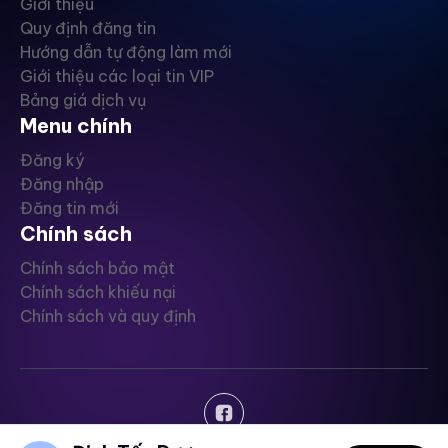
Giới thiệu
Quy định đăng tin
Hướng dẫn tự động làm mới
Giới thiệu các loại tin VIP
Bảng giá dịch vụ
Menu chính
Đăng ký
Đăng nhập
Đăng tin mới
Chính sách
Chính sách bảo mật
Chính sách khiếu nại
Chính sách và quy định
Copyright © ChuanNhaDat - 2024, All rights