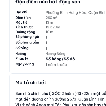
Đặc điểm của bất động sản
Địa chỉ
Phường Bình Hưng Hòa, Quận Bình
Diện tích
260 m²
Mặt tiền
13 m
Kích thước
13 x 20m
Đường rộng
10 m
Số phòng ngủ
1
Số phòng tắm
1
Số tầng
1
Hướng
Hướng Đông
Pháp lý
Sổ hồng/Sổ đỏ
Ngày đăng
1 năm trước
Mô tả chi tiết
Bán nhà chính chủ ( GÓC 2 hiếm ) 13x22m mặt ti
Mặt tiền đường chính đường 26/3, Quận Bình Tân
Vị trí: cách Aeon mai Tân Phú 1km, gần sân bay 