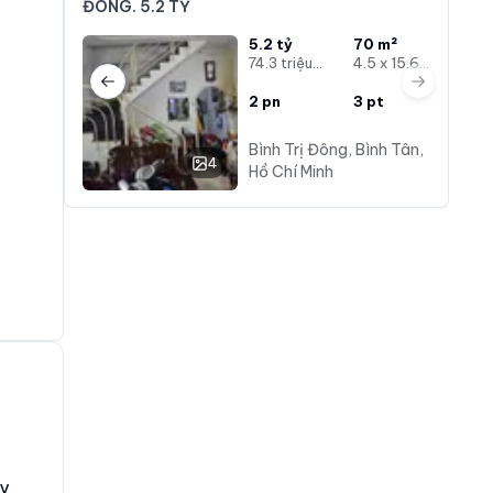
ĐÔNG. 5.2 TỶ
5.2 tỷ
70 m²
74.3 triệu/m²
4.5 x 15.6m
Previous slide
Next slide
2
pn
3
pt
Bình Trị Đông, Bình Tân,
4
Hồ Chí Minh
ay