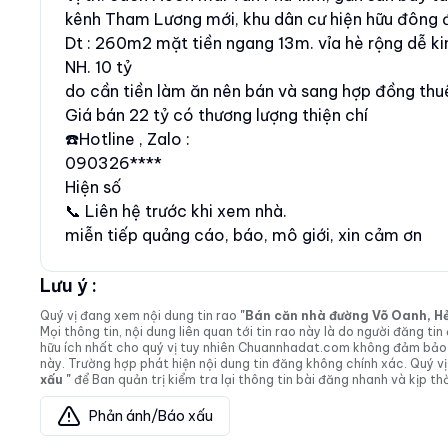
kênh Tham Lương mới, khu dân cư hiện hữu đông 
Dt : 260m2 mặt tiền ngang 13m. vỉa hè rộng dễ k
NH. 10 tỷ
do cần tiền làm ăn nên bán và sang hợp đồng thu
Giá bán 22 tỷ có thương lượng thiện chí
☎️Hotline , Zalo :
090326****
Hiện số
📞 Liên hệ trước khi xem nhà.
miễn tiếp quảng cáo, báo, mô giới, xin cảm ơn
Lưu ý :
Quý vị đang xem nội dung tin rao
"Bán căn nhà đường Võ Oanh, Hẻm 
Mọi thông tin, nội dung liên quan tới tin rao này là do người đăng 
hữu ích nhất cho quý vị tuy nhiên Chuannhadat.com không đảm bảo và
này. Trường hợp phát hiện nội dung tin đăng không chính xác. Quý
xấu "
để Ban quản trị kiểm tra lại thông tin bài đăng nhanh và kịp thờ
Phản ánh/Báo xấu