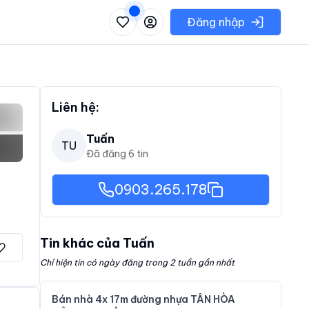
 danh sách các khu vực có thể chọn
Đăng nhập
Liên hệ:
Tuấn
TU
Đã đăng
6
tin
0903.265.178
Tin khác của
Tuấn
Chỉ hiện tin có ngày đăng trong 2 tuần gần nhất
Bán nhà 4x 17m đường nhựa TÂN HÒA