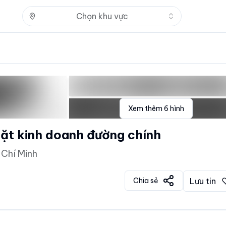
Nhấn để mở
Chọn khu vực
Xem thêm
6
hình
mặt kinh doanh đường chính
 Chí Minh
Chia sẻ
Lưu tin