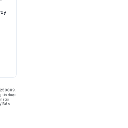
vay
in 250809
.
g tin được
in rao
 / Báo