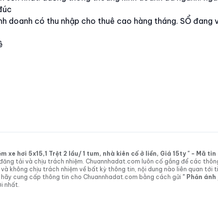
đúc
inh doanh có thu nhập cho thuê cao hàng tháng. SỔ đang 
ê
xe hơi 5x15,1 Trệt 2 lầu/ 1 tum, nhà kiên cố ở liền, Giá 15ty " - Mã t
tin đăng tải và chịu trách nhiệm. Chuannhadat.com luôn cố gắng để các thôn
 không chịu trách nhiệm về bất kỳ thông tin, nội dung nào liên quan tới t
 vị hãy cung cấp thông tin cho Chuannhadat.com bằng cách gửi
" Phản ánh
i nhất.