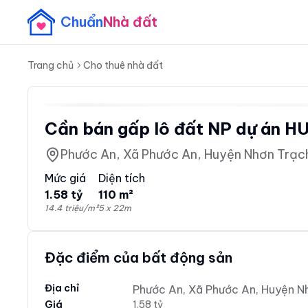
Chuẩn
Nhà đất
Trang chủ
Cho thuê nhà đất
Cần bán gấp lô đất NP dự án HU
Phước An, Xã Phước An, Huyện Nhơn Trạc
Mức giá
Diện tích
1.58 tỷ
110 m²
14.4 triệu/m²
5 x 22m
Đặc điểm của bất động sản
Địa chỉ
Phước An, Xã Phước An, Huyện N
Giá
1.58 tỷ