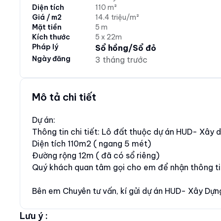
Diện tích
110 m²
Giá / m2
14.4 triệu/m²
Mặt tiền
5 m
Kích thước
5 x 22m
Pháp lý
Sổ hồng/Sổ đỏ
Ngày đăng
3 tháng trước
Mô tả chi tiết
Dự án:
Thông tin chi tiết: Lô đất thuộc dự án HUD- Xây 
Diện tích 110m2 ( ngang 5 mét)
Đường rộng 12m ( đã có sổ riêng)
Quý khách quan tâm gọi cho em để nhận thông ti
Bên em Chuyên tư vấn, kí gửi dự án HUD- Xây Dựn
Lưu ý :