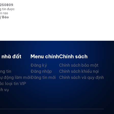
in 250809
.
g tin được
in rao
 / Báo
 nhà đất
Menu chính
Chính sách
Đăng ký
Chính sách bảo mật
ng tin
Đăng nhập
Chính sách khiếu nại
tự động làm mới
Đăng tin mới
Chính sách và quy định
ác loại tin VIP
ch vụ