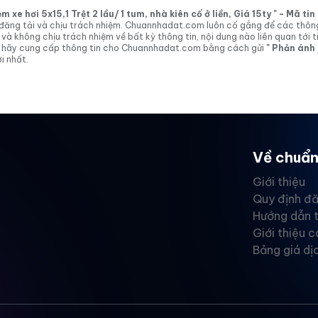
xe hơi 5x15,1 Trệt 2 lầu/ 1 tum, nhà kiên cố ở liền, Giá 15ty " - Mã t
tin đăng tải và chịu trách nhiệm. Chuannhadat.com luôn cố gắng để các thôn
 không chịu trách nhiệm về bất kỳ thông tin, nội dung nào liên quan tới t
 vị hãy cung cấp thông tin cho Chuannhadat.com bằng cách gửi
" Phản ánh
i nhất.
Về chuẩn
Giới thiệu
Quy định đă
Hướng dẫn 
Giới thiệu c
Bảng giá dị