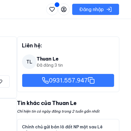
 danh sách các khu vực có thể chọn
Đăng nhập
Liên hệ:
Thuan Le
TL
Đã đăng
3
tin
0931.557.947
Tin khác của
Thuan Le
Chỉ hiện tin có ngày đăng trong 2 tuần gần nhất
Chính chủ gửi bán lô đất NP mặt sau Lê