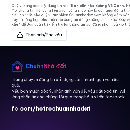
Quý vị đang xem nội dung tin rao
"Bán căn nhà đường Võ Oanh, Hẻm 
Mọi thông tin, nội dung liên quan tới tin rao này là do người đăng 
hữu ích nhất cho quý vị tuy nhiên Chuannhadat.com không đảm bảo và
này. Trường hợp phát hiện nội dung tin đăng không chính xác. Quý
xấu "
để Ban quản trị kiểm tra lại thông tin bài đăng nhanh và kịp thờ
Phản ánh/Báo xấu
Chuẩn
Nhà đất
Trang chuyên đăng tin bất động sản, nhanh gọn và hiệu
quả.
Nếu bạn muốn góp ý, phản ánh vấn đề, yêu cầu xoá tin, vui
lòng nhắn tin cho chúng tôi qua trang hỗ trợ trên facebook:
fb.com/hotrochuannhadat