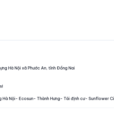
dựng Hà Nội xã Phước An, tỉnh Đồng Nai
n!
g Hà Nội- Ecosun- Thành Hưng- Tái định cư- Sunflower Ci