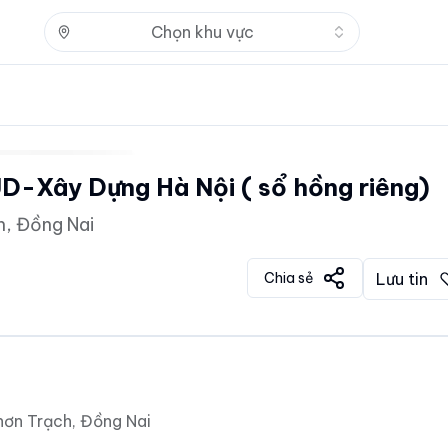
Nhấn để mở
Chọn khu vực
D-Xây Dựng Hà Nội ( sổ hồng riêng)
h, Đồng Nai
Chia sẻ
Lưu tin
hơn Trạch, Đồng Nai