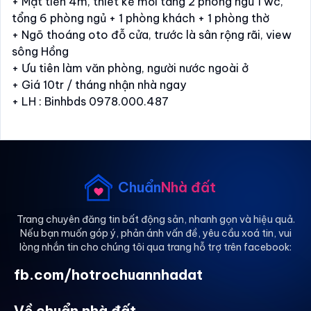
+ Mặt tiền 4m, thiết kế mỗi tầng 2 phòng ngủ 1 wc,
tổng 6 phòng ngủ + 1 phòng khách + 1 phòng thờ
+ Ngõ thoáng oto đỗ cửa, trước là sân rộng rãi, view
sông Hồng
+ Ưu tiên làm văn phòng, người nước ngoài ở
+ Giá 10tr / tháng nhận nhà ngay
+ LH : Binhbds 0978.000.487
Chuẩn
Nhà đất
Trang chuyên đăng tin bất động sản, nhanh gọn và hiệu quả.
Nếu bạn muốn góp ý, phản ánh vấn đề, yêu cầu xoá tin, vui
lòng nhắn tin cho chúng tôi qua trang hỗ trợ trên facebook:
fb.com/hotrochuannhadat
Về chuẩn nhà đất