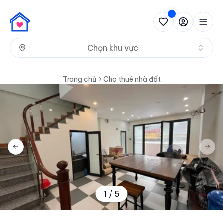
Nh
Chọn khu vực
Trang chủ
Cho thuê nhà đất
Previous slide
Next 
1
/
5