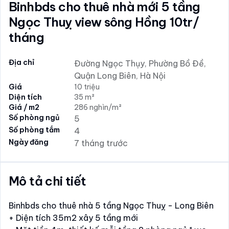
Binhbds cho thuê nhà mới 5 tầng
Ngọc Thuỵ view sông Hồng 10tr/
tháng
Địa chỉ
Đường Ngọc Thụy, Phường Bồ Đề,
Quận Long Biên, Hà Nội
Giá
10 triệu
Diện tích
35 m²
Giá / m2
286 nghìn/m²
Số phòng ngủ
5
Số phòng tắm
4
Ngày đăng
7 tháng trước
Mô tả chi tiết
Binhbds cho thuê nhà 5 tầng Ngọc Thuỵ - Long Biên
+ Diện tích 35m2 xây 5 tầng mới