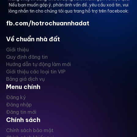
Nếu bạn muốn góp ý, phản ánh vấn đề, yêu cầu xoá tin, vui
lòng nhắn tin cho chúng tôi qua trang hỗ trợ trên facebook:
Liên hệ ngay: Em Thành
fb.com/hotrochuannhadat
Về chuẩn nhà đất
Giới thiệu
Quy định đăng tin
Hướng dẫn tự động làm mới
Giới thiệu các loại tin VIP
Bảng giá dịch vụ
Menu chính
Đăng ký
Đăng nhập
Đăng tin mới
Chính sách
Chính sách bảo mật