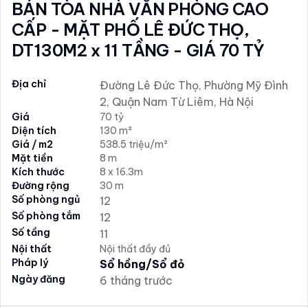
BÁN TÒA NHÀ VĂN PHÒNG CAO
CẤP - MẶT PHỐ LÊ ĐỨC THỌ,
DT130M2 x 11 TẦNG - GIÁ 70 TỶ
Địa chỉ
Đường Lê Đức Thọ, Phường Mỹ Đình
2, Quận Nam Từ Liêm, Hà Nội
Giá
70 tỷ
Diện tích
130 m²
Giá / m2
538.5 triệu/m²
Mặt tiền
8 m
Kích thước
8 x 16.3m
Đường rộng
30 m
Số phòng ngủ
12
Số phòng tắm
12
Số tầng
11
Nội thất
Nội thất đầy đủ
Pháp lý
Sổ hồng/Sổ đỏ
Ngày đăng
6 tháng trước