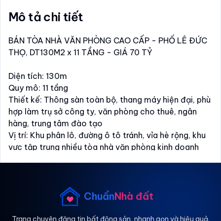
Mô tả chi tiết
BÁN TÒA NHÀ VĂN PHÒNG CAO CẤP - PHỐ LÊ ĐỨC
THỌ, DT130M2 x 11 TẦNG - GIÁ 70 TỶ
Diện tích: 130m
Quy mô: 11 tầng
Thiết kế: Thông sàn toàn bộ, thang máy hiện đại, phù
hợp làm trụ sở công ty, văn phòng cho thuê, ngân
hàng, trung tâm đào tạo
Vị trí: Khu phân lô, đường ô tô tránh, vỉa hè rộng, khu
vực tập trung nhiều tòa nhà văn phòng kinh doanh
ngân hàng, sầm uất bậc nhất Nam Từ Liêm
Khai thác tốt: Công năng linh hoạt, giá trị khai thác
và tăng trưởng cao
Chuẩn
Nhà đất
Pháp lý: Sổ đỏ vuông vắn, chính chủ, hỗ trợ ngân hàng
Chủ nhà: Hiền lành, thiện chí bán
Trang chuyên đăng tin bất động sản, nhanh gọn và hiệu quả.