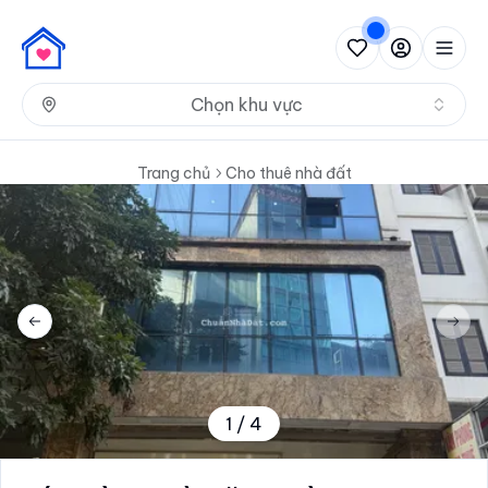
Nh
Chọn khu vực
Trang chủ
Cho thuê nhà đất
Previous slide
Next 
1
/
4