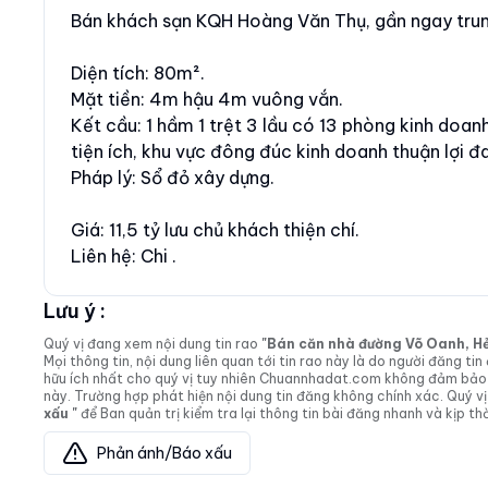
Bán khách sạn KQH Hoàng Văn Thụ, gần ngay trun
Diện tích: 80m².
Mặt tiền: 4m hậu 4m vuông vắn.
Kết cầu: 1 hầm 1 trệt 3 lầu có 13 phòng kinh doan
tiện ích, khu vực đông đúc kinh doanh thuận lợi 
Pháp lý: Sổ đỏ xây dựng.
Giá: 11,5 tỷ lưu chủ khách thiện chí.
Liên hệ: Chi .
Lưu ý :
Quý vị đang xem nội dung tin rao
"Bán căn nhà đường Võ Oanh, Hẻm 
Mọi thông tin, nội dung liên quan tới tin rao này là do người đăng 
hữu ích nhất cho quý vị tuy nhiên Chuannhadat.com không đảm bảo và
này. Trường hợp phát hiện nội dung tin đăng không chính xác. Quý
xấu "
để Ban quản trị kiểm tra lại thông tin bài đăng nhanh và kịp thờ
Phản ánh/Báo xấu