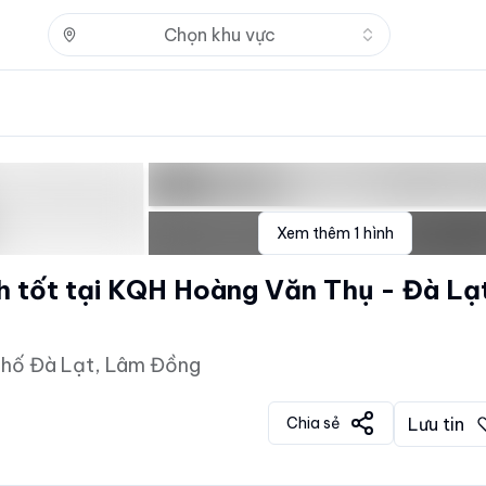
Nhấn để mở
Chọn khu vực
Xem thêm
1
hình
h tốt tại KQH Hoàng Văn Thụ - Đà Lạ
phố Đà Lạt, Lâm Đồng
Chia sẻ
Lưu tin