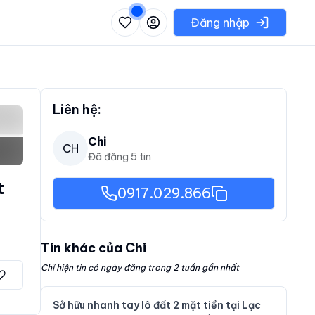
 danh sách các khu vực có thể chọn
Đăng nhập
Liên hệ:
Chi
CH
Đã đăng
5
tin
t
0917.029.866
Tin khác của
Chi
Chỉ hiện tin có ngày đăng trong 2 tuần gần nhất
Sở hữu nhanh tay lô đất 2 mặt tiền tại Lạc