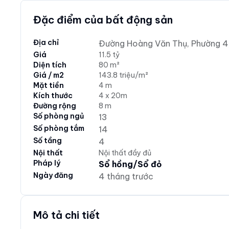
Đặc điểm của bất động sản
Địa chỉ
Đường Hoàng Văn Thụ, Phường 4
Giá
11.5 tỷ
Diện tích
80 m²
Giá / m2
143.8 triệu/m²
Mặt tiền
4 m
Kích thước
4 x 20m
Đường rộng
8 m
Số phòng ngủ
13
Số phòng tắm
14
Số tầng
4
Nội thất
Nội thất đầy đủ
Pháp lý
Sổ hồng/Sổ đỏ
Ngày đăng
4 tháng trước
Mô tả chi tiết