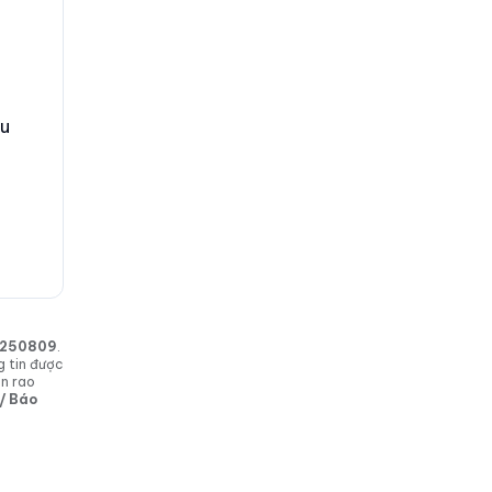
hu
in 250809
.
g tin được
in rao
 / Báo