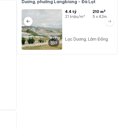
Dương, phường Langbiang - Đà Lạt
4.4 tỷ
210 m²
21 triệu/m²
5 x 42m
Previous slide
Next slide
Lạc Dương, Lâm Đồng
3