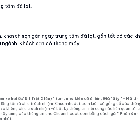
g tâm đà lạt.
h, khasch sạn gần ngay trung tâm đà lạt, gần tất cả các k
đa ngành. Khách sạn có thang máy.
xe hơi 5x15,1 Trệt 2 lầu/ 1 tum, nhà kiên cố ở liền, Giá 15ty " - Mã t
tin đăng tải và chịu trách nhiệm. Chuannhadat.com luôn cố gắng để các thôn
 không chịu trách nhiệm về bất kỳ thông tin, nội dung nào liên quan tới t
 vị hãy cung cấp thông tin cho Chuannhadat.com bằng cách gửi
" Phản ánh
i nhất.