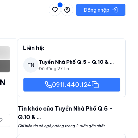
 danh sách các khu vực có thể chọn
Đăng nhập
Liên hệ:
Tuyền Nhà Phố Q.5 - Q.10 & ...
TN
Đã đăng
27
tin
ỆN
0911.440.124
Tin khác của
Tuyền Nhà Phố Q.5 -
Q.10 & ...
Chỉ hiện tin có ngày đăng trong 2 tuần gần nhất