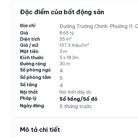
Đặc điểm của bất động sản
Địa chỉ
Đường Trường Chinh, Phường 11, Q
Giá
8.65 tỷ
Diện tích
55 m²
Giá / m2
157.3 triệu/m²
Mặt tiền
3 m
Kích thước
3 x 18.3m
Đường rộng
30 m
Số phòng ngủ
4
Số phòng tắm
5
Số tầng
4
Nội thất
Nội thất đầy đủ
Pháp lý
Sổ hồng/Sổ đỏ
Ngày đăng
5 tháng trước
Mô tả chi tiết