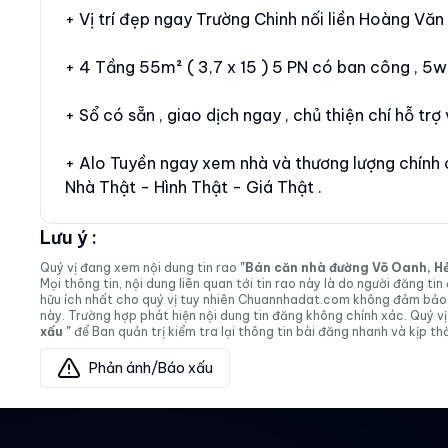
+ Vị trí đẹp ngay Trường Chinh nối liền Hoàng Văn
+ 4 Tầng 55m² ( 3,7 x 15 ) 5 PN có ban công , 5w
+ Sổ có sẵn , giao dịch ngay , chủ thiện chí hỗ trợ
+ Alo Tuyền ngay xem nhà và thương lượng chính 
Nhà Thật - Hình Thật - Giá Thật .
Lưu ý :
Quý vị đang xem nội dung tin rao
"Bán căn nhà đường Võ Oanh, Hẻm 
Mọi thông tin, nội dung liên quan tới tin rao này là do người đăng 
hữu ích nhất cho quý vị tuy nhiên Chuannhadat.com không đảm bảo và
này. Trường hợp phát hiện nội dung tin đăng không chính xác. Quý
xấu "
để Ban quản trị kiểm tra lại thông tin bài đăng nhanh và kịp thờ
Phản ánh/Báo xấu