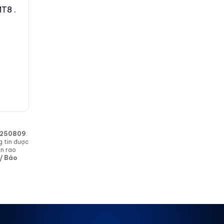
MT8 .
in 250809
.
g tin được
in rao
 / Báo