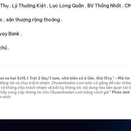
 Thụ , Lý Thường Kiệt , Lạc Long Quân , BV Thống Nhất , C
c , sân thượng rộng thoáng .
 vay Bank .
chủ .
xe hơi 5x15,1 Trệt 2 lầu/ 1 tum, nhà kiên cố ở liền, Giá 15ty " - Mã t
tin đăng tải và chịu trách nhiệm. Chuannhadat.com luôn cố gắng để các thôn
 không chịu trách nhiệm về bất kỳ thông tin, nội dung nào liên quan tới t
 vị hãy cung cấp thông tin cho Chuannhadat.com bằng cách gửi
" Phản ánh
i nhất.