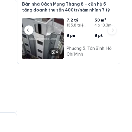
Bán nhà Cách Mạng Tháng 8 - căn hộ 5
tầng doanh thu sẵn 400tr/năm nhỉnh 7 tỷ
7.2 tỷ
53 m²
135.8 triệu/m²
4 x 13.3m
Previous slide
Next slide
8
pn
8
pt
Phường 5, Tân Bình, Hồ
4
Chí Minh