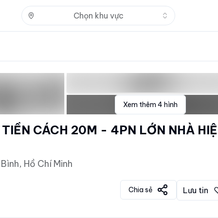
Nhấn để mở
Chọn khu vực
Xem thêm
4
hình
 TIỀN CÁCH 20M - 4PN LỚN NHÀ HI
Bình, Hồ Chí Minh
Chia sẻ
Lưu tin