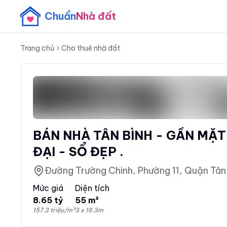
Chuẩn
Nhà đất
Trang chủ
Cho thuê nhà đất
BÁN NHÀ TÂN BÌNH - GẦN MẶT
ĐẠI - SỔ ĐẸP .
Đường Trường Chinh, Phường 11, Quận Tân 
Mức giá
Diện tích
8.65 tỷ
55 m²
157.3 triệu/m²
3 x 18.3m