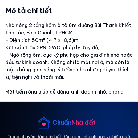
Mô tả chi tiết
Nhà riêng 2 tầng hẻm ô tô 6m đường Bùi Thanh Khiết,
Tân Túc, Bình Chánh, TPHCM.
- Diện tích 50m² (4,7 x 10,6)m.
Kết cấu 1 lầu 2PN, 2WC, pháp lý đầy đủ,
- Ngõ rộng 6m, cực kỳ phù hợp cho gia đình nhỏ hoặc
đầu tư kinh doanh. Không chỉ là một nơi ở, mà còn là
một không gian sống lý tưởng cho những ai yêu thích
sự tiện nghi và thoải mái.
Mặt tiền rộng giúp dễ dàng kinh doanh nhỏ, phong
thủy ổn, tạo không gian sống thoải mái. Ngõ vào
thoáng đãng, dễ dàng di chuyển.
Giá chốt 890 triệu (TL nhẹ).
Địa điểm tiện ích xung quanh.
Chuẩn
Nhà đất
Bệnh viện đa khoa Bình Chánh gần đó, thuận tiện cho
Trang chuyên đăng tin bất động sản, nhanh gọn và hiệu quả.