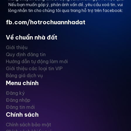
Nếu bạn muốn góp ý, phản ánh vấn đề, yêu cầu xoá tin, vui
việc chăm sóc sức khỏe.
lòng nhắn tin cho chúng tôi qua trang hỗ trợ trên facebook:
Liên hệ ngay để biết thêm thông tin chi tiết qua số
fb.com/hotrochuannhadat
điện thoại hoặc liên hệ với Bảo Châu qua zalo.
Về chuẩn nhà đất
Giới thiệu
Quy định đăng tin
Hướng dẫn tự động làm mới
Giới thiệu các loại tin VIP
Bảng giá dịch vụ
Menu chính
Đăng ký
Đăng nhập
Đăng tin mới
Chính sách
Chính sách bảo mật