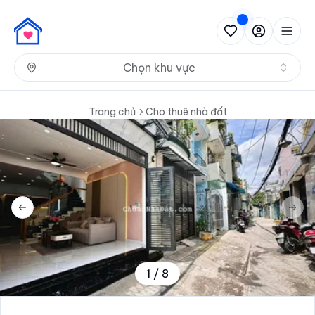
Nh
Chọn khu vực
Trang chủ
Cho thuê nhà đất
Previous slide
Next 
1
/
8