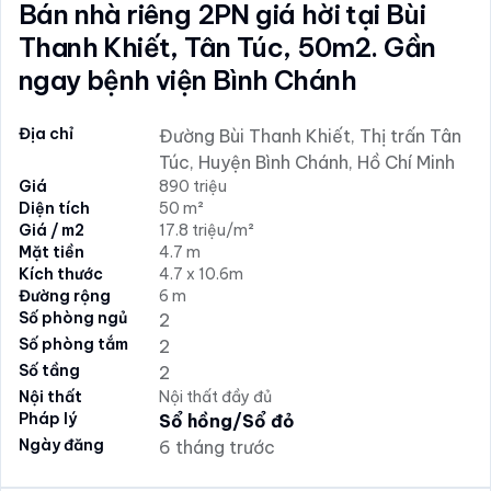
Bán nhà riêng 2PN giá hời tại Bùi
Thanh Khiết, Tân Túc, 50m2. Gần
ngay bệnh viện Bình Chánh
Địa chỉ
Đường Bùi Thanh Khiết, Thị trấn Tân
Túc, Huyện Bình Chánh, Hồ Chí Minh
Giá
890 triệu
Diện tích
50 m²
Giá / m2
17.8 triệu/m²
Mặt tiền
4.7 m
Kích thước
4.7 x 10.6m
Đường rộng
6 m
Số phòng ngủ
2
Số phòng tắm
2
Số tầng
2
Nội thất
Nội thất đầy đủ
Pháp lý
Sổ hồng/Sổ đỏ
Ngày đăng
6 tháng trước