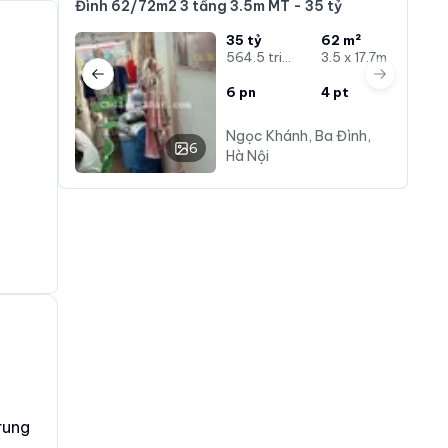
Đình 62/72m2 3 tầng 3.5m MT - 35 tỷ
35 tỷ
62 m²
564.5 triệu/m²
3.5 x 17.7m
Previous slide
Next slide
6
pn
4
pt
Ngọc Khánh, Ba Đình,
6
Hà Nội
rung