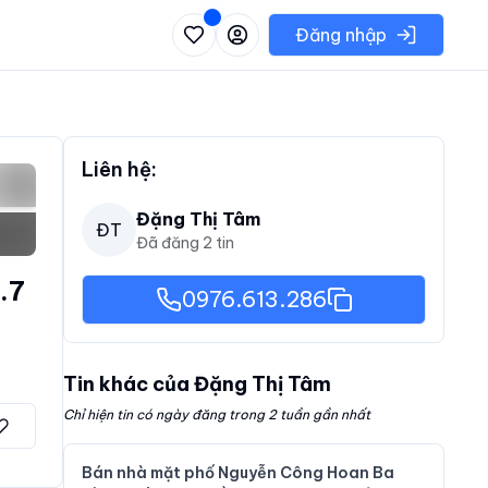
 danh sách các khu vực có thể chọn
Đăng nhập
Liên hệ:
Đặng Thị Tâm
ĐT
Đã đăng
2
tin
.7
0976.613.286
Tin khác của
Đặng Thị Tâm
Chỉ hiện tin có ngày đăng trong 2 tuần gần nhất
Bán nhà mặt phố Nguyễn Công Hoan Ba