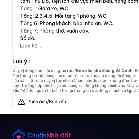
tâm Thủ Đô, tiện ích khu vực miễn bàn, hàng xóm 
Tầng 1: Gara xe, WC.
Tầng: 2,3,4,5: Mỗi tầng 1 phòng, WC.
Tầng 6: Phòng khách, bếp, nhà ăn, WC.
Tầng 7: Phòng thờ, vườn cây.
Sổ đỏ.
Liên hệ: .
Lưu ý :
Quý vị đang xem nội dung tin rao
"Bán căn nhà đường Võ Oanh, Hẻm 
Mọi thông tin, nội dung liên quan tới tin rao này là do người đăng 
hữu ích nhất cho quý vị tuy nhiên Chuannhadat.com không đảm bảo và
này. Trường hợp phát hiện nội dung tin đăng không chính xác. Quý
xấu "
để Ban quản trị kiểm tra lại thông tin bài đăng nhanh và kịp thờ
Phản ánh/Báo xấu
Chuẩn
Nhà đất