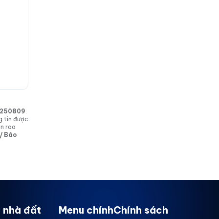
in 250809
.
g tin được
in rao
 / Báo
 nhà đất
Menu chính
Chính sách