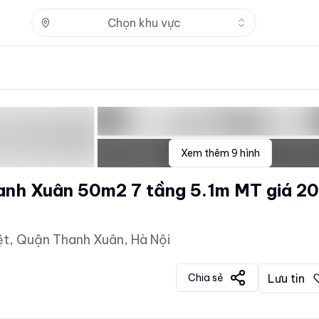
Nhấn để mở
Chọn khu vực
Xem thêm
9
hình
nh Xuân 50m2 7 tầng 5.1m MT giá 20
t, Quận Thanh Xuân, Hà Nội
Chia sẻ
Lưu tin