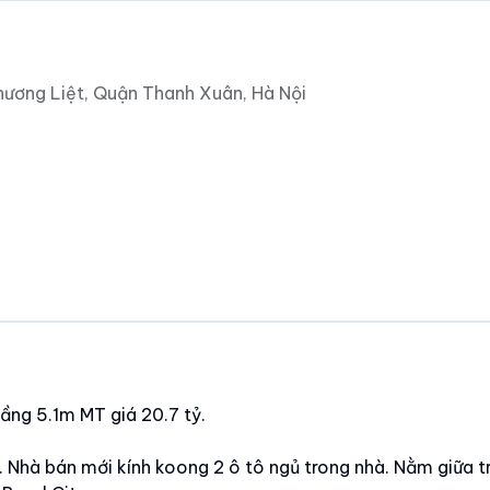
ương Liệt, Quận Thanh Xuân, Hà Nội
ng 5.1m MT giá 20.7 tỷ.
g. Nhà bán mới kính koong 2 ô tô ngủ trong nhà. Nằm giữa t