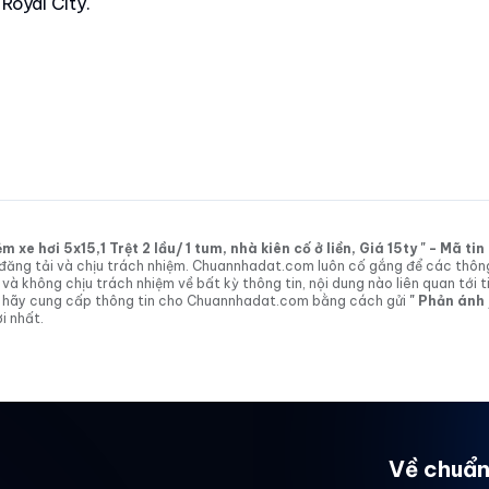
Royal City.
xe hơi 5x15,1 Trệt 2 lầu/ 1 tum, nhà kiên cố ở liền, Giá 15ty " - Mã t
tin đăng tải và chịu trách nhiệm. Chuannhadat.com luôn cố gắng để các thôn
 không chịu trách nhiệm về bất kỳ thông tin, nội dung nào liên quan tới t
 vị hãy cung cấp thông tin cho Chuannhadat.com bằng cách gửi
" Phản ánh
i nhất.
Về chuẩn