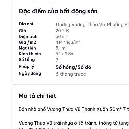
Đặc điểm của bất động sản
Địa chỉ
Đường Vương Thừa Vũ, Phường Ph
Giá
20.7 tỷ
Diện tích
50 m²
Giá / m2
414 triệu/m²
Mặt tiền
5.1 m
Kích thước
5.1 x 9.8m
Số tầng
7
Pháp lý
Sổ hồng/Sổ đỏ
Ngày đăng
6 tháng trước
Mô tả chi tiết
Bán nhà phố Vương Thừa Vũ Thanh Xuân 50m² 7 tầ
Vương Thừa Vũ trải nhựa ô tô tránh, thông tứ tun