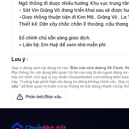
Ngõ thông đi được nhiều hướng. Khu vực trung tâm
- Sát Vin Giảng Võ đang triển khai sau sẽ được hư
-Giao thông thuận tiện đi Kim Mã , Giảng Võ , La
Thiết kế: Dân xây chắc chắn 3 thoáng, cầu thang
Sổ chính chủ sẵn sàng giao dịch.
+ Liên hệ: Em Huệ để xem nhà miễn phí.
Lưu ý :
Quý vị đang xem nội dung tin rao
"Bán căn nhà đường Võ Oanh, Hẻm 
Mọi thông tin, nội dung liên quan tới tin rao này là do người đăng 
hữu ích nhất cho quý vị tuy nhiên Chuannhadat.com không đảm bảo và
này. Trường hợp phát hiện nội dung tin đăng không chính xác. Quý
xấu "
để Ban quản trị kiểm tra lại thông tin bài đăng nhanh và kịp thờ
Phản ánh/Báo xấu
Chuẩn
Nhà đất