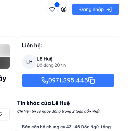
 danh sách các khu vực có thể chọn
Đăng nhập
Liên hệ:
Lê Huệ
LH
Đã đăng
20
tin
ây
0971.395.445
Tin khác của
Lê Huệ
Chỉ hiện tin có ngày đăng trong 2 tuần gần nhất
Bán căn hộ chung cư 43-45 Đốc Ngữ, tầng