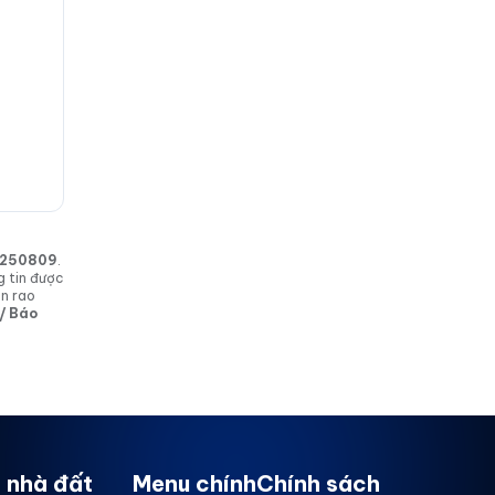
in 250809
.
g tin được
in rao
 / Báo
 nhà đất
Menu chính
Chính sách