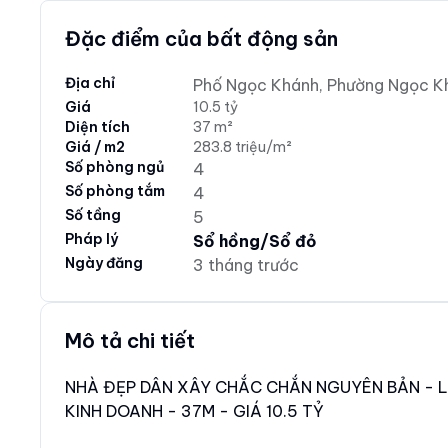
Đặc điểm của bất động sản
Địa chỉ
Phố Ngọc Khánh, Phường Ngọc Kh
Giá
10.5 tỷ
Diện tích
37 m²
Giá / m2
283.8 triệu/m²
Số phòng ngủ
4
Số phòng tắm
4
Số tầng
5
Pháp lý
Sổ hồng/Sổ đỏ
Ngày đăng
3 tháng trước
Mô tả chi tiết
NHÀ ĐẸP DÂN XÂY CHẮC CHẮN NGUYÊN BẢN - 
KINH DOANH - 37M - GIÁ 10.5 TỶ