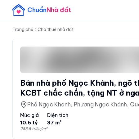
Chuẩn
Nhà đất
Trang chủ
Cho thuê nhà đất
Bán nhà phố Ngọc Khánh, ngõ t
KCBT chắc chắn, tặng NT ở ng
Phố Ngọc Khánh, Phường Ngọc Khánh, Qu
Mức giá
Diện tích
10.5 tỷ
37 m²
283.8 triệu/m²