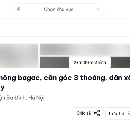
Nhấn để mở
Chọn khu vực
Xem thêm
3
hình
hông bagac, căn góc 3 thoáng, dân x
ay
ận Ba Đình, Hà Nội
Chia sẻ
Lưu tin