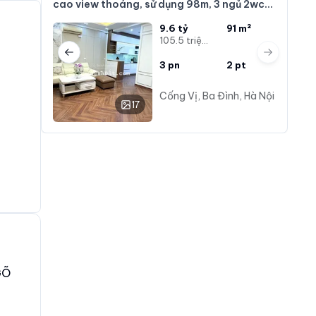
cao view thoáng, sử dụng 98m, 3 ngủ 2wc
full NT hiện đại
1
9.6 tỷ
91 m²
105.5 triệu/m²
Previous slide
Next slide
3
pn
2
pt
Cống Vị, Ba Đình, Hà Nội
17
GÕ