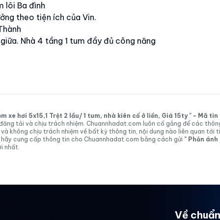
 lõi Ba đình
ởng theo tiện ích của Vin.
 Thành
 giữa. Nhà 4 tầng 1 tum đầy đủ công năng
xe hơi 5x15,1 Trệt 2 lầu/ 1 tum, nhà kiên cố ở liền, Giá 15ty " - Mã t
tin đăng tải và chịu trách nhiệm. Chuannhadat.com luôn cố gắng để các thôn
 không chịu trách nhiệm về bất kỳ thông tin, nội dung nào liên quan tới t
 vị hãy cung cấp thông tin cho Chuannhadat.com bằng cách gửi
" Phản ánh
i nhất.
Về chuẩn