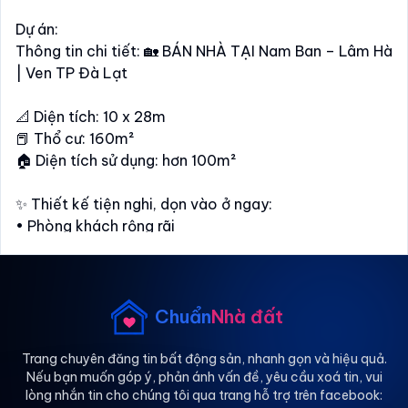
Dự án:
Thông tin chi tiết: 🏡 BÁN NHÀ TẠI Nam Ban – Lâm Hà
| Ven TP Đà Lạt
📐 Diện tích: 10 x 28m
📕 Thổ cư: 160m²
🏠 Diện tích sử dụng: hơn 100m²
✨ Thiết kế tiện nghi, dọn vào ở ngay:
• Phòng khách rộng rãi
• Bếp gọn gàng, ấm cúng
• 2 phòng ngủ thoáng mát
• 1 nhà vệ sinh
• Tiểu cảnh sân vườn xanh mát, không gian trong lành
Chuẩn
Nhà đất
🌿
➖ Gần các tiện ích như chợ, trường học,… bán kính
Trang chuyên đăng tin bất động sản, nhanh gọn và hiệu quả.
Nếu bạn muốn góp ý, phản ánh vấn đề, yêu cầu xoá tin, vui
2km
lòng nhắn tin cho chúng tôi qua trang hỗ trợ trên facebook:
➖ Cách TP Đà Lạt khoảng 30km