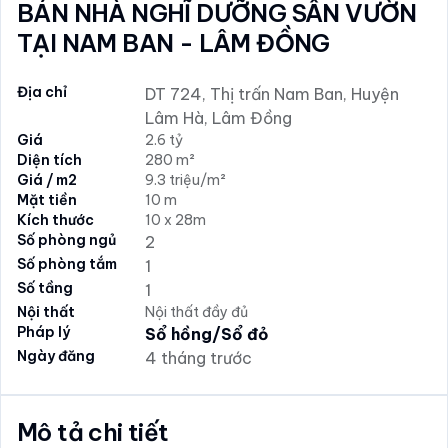
BÁN NHÀ NGHĨ DƯỠNG SÂN VƯỜN
TẠI NAM BAN - LÂM ĐỒNG
Địa chỉ
DT 724, Thị trấn Nam Ban, Huyện
Lâm Hà, Lâm Đồng
Giá
2.6 tỷ
Diện tích
280 m²
Giá / m2
9.3 triệu/m²
Mặt tiền
10 m
Kích thước
10 x 28m
Số phòng ngủ
2
Số phòng tắm
1
Số tầng
1
Nội thất
Nội thất đầy đủ
Pháp lý
Sổ hồng/Sổ đỏ
Ngày đăng
4 tháng trước
Mô tả chi tiết