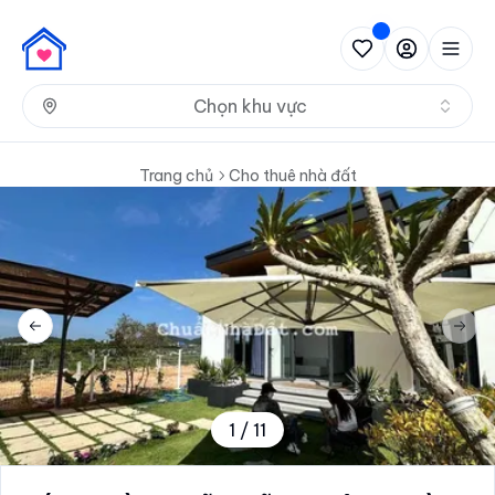
Nh
Chọn khu vực
Trang chủ
Cho thuê nhà đất
Previous slide
Next 
1
/
11