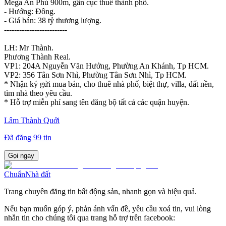
Mega An Phú 900m, gần cục thuế thành phố.
- Hướng: Đông.
- Giá bán: 38 tỷ thương lượng.
-------------------------
LH: Mr Thành.
Phương Thành Real.
VP1: 204A Nguyễn Văn Hưởng, Phường An Khánh, Tp HCM.
VP2: 356 Tân Sơn Nhì, Phường Tân Sơn Nhì, Tp HCM.
* Nhận ký gửi mua bán, cho thuê nhà phố, biệt thự, villa, đất nền,
tìm nhà theo yêu cầu.
* Hỗ trợ miễn phí sang tên đăng bộ tất cả các quận huyện.
Lâm Thành Quới
Đã đăng
99
tin
Gọi ngay
Chuẩn
Nhà đất
Trang chuyên đăng tin bất động sản, nhanh gọn và hiệu quả.
Nếu bạn muốn góp ý, phản ánh vấn đề, yêu cầu xoá tin, vui lòng
nhắn tin cho chúng tôi qua trang hỗ trợ trên facebook: