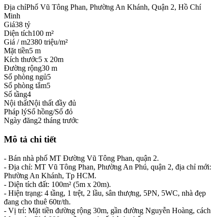
Địa chỉ
Phố Vũ Tông Phan, Phường An Khánh, Quận 2, Hồ Chí
Minh
Giá
38 tỷ
Diện tích
100 m²
Giá / m2
380 triệu/m²
Mặt tiền
5 m
Kích thước
5 x 20m
Đường rộng
30 m
Số phòng ngủ
5
Số phòng tắm
5
Số tầng
4
Nội thất
Nội thất đầy đủ
Pháp lý
Sổ hồng/Sổ đỏ
Ngày đăng
2 tháng trước
Mô tả chi tiết
- Bán nhà phố MT Đường Vũ Tông Phan, quận 2.
- Địa chỉ: MT Vũ Tông Phan, Phường An Phú, quận 2, địa chỉ mới:
Phường An Khánh, Tp HCM.
- Diện tích đất: 100m² (5m x 20m).
- Hiện trạng: 4 tầng, 1 trệt, 2 lầu, sân thượng, 5PN, 5WC, nhà đẹp
đang cho thuê 60tr/th.
- Vị trí: Mặt tiền đường rộng 30m, gần đường Nguyễn Hoàng, cách