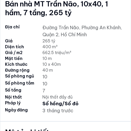
Bán nhà MT Trần Não, 10x40, 1
hầm, 7 tầng, 265 tỷ
Địa chỉ
Đường Trần Não, Phường An Khánh,
Quận 2, Hồ Chí Minh
Giá
265 tỷ
Diện tích
400 m²
Giá / m2
662.5 triệu/m²
Mặt tiền
10 m
Kích thước
10 x 40m
Đường rộng
40 m
Số phòng ngủ
10
Số phòng tắm
10
Số tầng
7
Nội thất
Nội thất đầy đủ
Pháp lý
Sổ hồng/Sổ đỏ
Ngày đăng
3 tháng trước