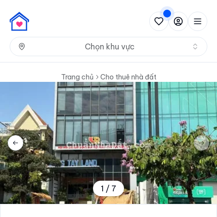
Nh
Chọn khu vực
Trang chủ
Cho thuê nhà đất
Previous slide
Next 
1
/
7