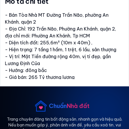
Mô tả chi tiết
- Bán Tòa Nhà MT Đường Trần Não, phường An
Khánh, quận 2
- Địa Chỉ: 192 Trần Não, Phường An Khánh, quận 2,
địa chỉ mới: Phường An Khánh, Tp HCM
- Diện tích đất: 255,6m² (10m x 40m) ,
- Hiện trạng: 7 tầng 1 hầm, 1 trệt, 6 lầu, sân thượng
- Vị trí: Mặt Tiền đường rộng 40m, vị tí đẹp, gần
Lương Định Của
- Hướng: đông bắc
- Giá bán: 265 Tỷ thương lượng
-------------------------
LH: Mr Thành
Phương Thành Real
Chuẩn
Nhà đất
VP1: 204A Nguyễn Văn Hưởng, Phường An Khánh, Tp
HCM
Trang chuyên đăng tin bất động sản, nhanh gọn và hiệu quả.
Nếu bạn muốn góp ý, phản ánh vấn đề, yêu cầu xoá tin, vui
VP2: 356 Tân Sơn Nhì, Phường Tân Sơn Nhì, Tp HCM