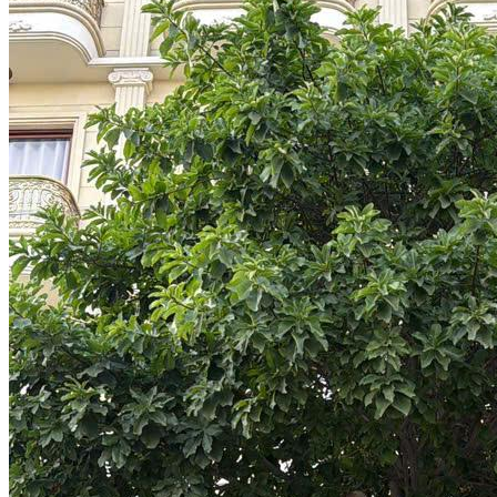
Previous slide
Next slide
1
/
5
Bán nhà MT 33 Phan Bá Vành, 16x18, 288m2, 1
hầm, 7 tầng, 1400m2 sàn, 145 tỷ
Địa chỉ
Đường Phan Bá Vành, Phường Thạnh Mỹ Lợi, Quận 2, Hồ
Chí Minh
Giá
145 tỷ
Diện tích
288 m²
Giá / m2
503.5 triệu/m²
Mặt tiền
16 m
Kích thước
16 x 18m
Đường rộng
16 m
Số phòng ngủ
16
Số phòng tắm
16
Số tầng
7
Nội thất
Nội thất đầy đủ