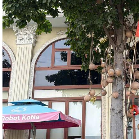
Pháp lý
Sổ hồng/Sổ đỏ
Ngày đăng
3 tháng trước
Mô tả chi tiết
- Bán Nhà MT Đường Phan Bá Vành, phường Thạnh Mỹ Lợi,
quận 2.
- Địa Chỉ: 33 Phan Bá Vành, Phường Thạnh Mỹ Lợi, Thủ Đức, địa
chỉ mới: Phường Cát Lái, Tp HCM
- Diện tích đất: 288m² (16m x 18m) ,
- Hiện trạng: 1 hầm, 1 trệt,5 lầu, sân thượng, đúc 7 tầng nhà đang
cho thuê 300 triệu/tháng
- Vị trí: Mặt Tiền đường đẹp gần ngã tư Trương Văn Bang và Phan
Bá Vành, cách Trần Quý Kiên Đảo Kim Cương 800m
- Hướng: đông nam
- Giá bán: 145 Tỷ thương lượng
-------------------------
LH: Mr Thành
Phương Thành Real
VP1: 204A Nguyễn Văn Hưởng, Phường An Khánh, Tp HCM
VP2: 356 Tân Sơn Nhì, Phường Tân Sơn Nhì, Tp HCM
*Nhận ký gửi mua bán, cho thuê nhà phố, biệt thự, villa, đất nền,
tìm nhà theo yêu cầu.