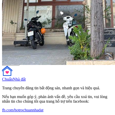
*Hỗ trợ miễn phí sang tên đăng bộ tất cả các quận huyện.
Lâm Thành Quới
Đã đăng
99
tin
Gọi ngay
Chuẩn
Nhà đất
Trang chuyên đăng tin bất động sản, nhanh gọn và hiệu quả.
Nếu bạn muốn góp ý, phản ánh vấn đề, yêu cầu xoá tin, vui lòng
nhắn tin cho chúng tôi qua trang hỗ trợ trên facebook:
fb.com/hotrochuannhadat